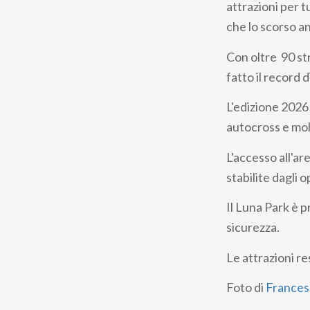
attrazioni per t
che lo scorso a
Con oltre 90 str
fatto il record 
L'edizione 2026 
autocross e mol
L'accesso all'ar
stabilite dagli o
Il Luna Park è p
sicurezza.
Le attrazioni r
Foto di
Frances