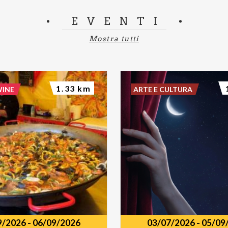
EVENTI
Mostra tutti
1.33 km
WINE
ARTE E CULTURA
9/2026
-
06/09/2026
03/07/2026
-
05/09