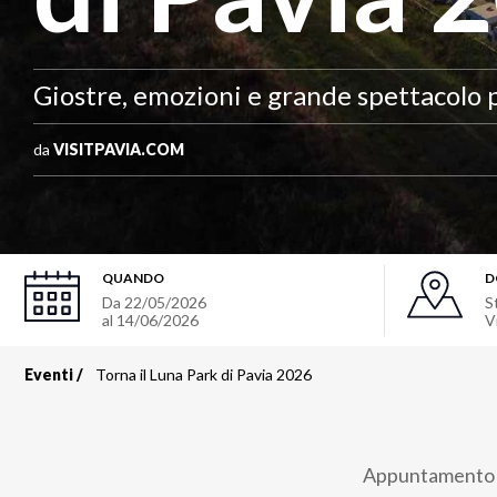
Giostre, emozioni e grande spettacolo p
da
VISITPAVIA.COM
QUANDO
D
Da
22/05/2026
S
al
14/06/2026
V
Eventi
Torna il Luna Park di Pavia 2026
Briciole
di
Appuntamento a 
pane