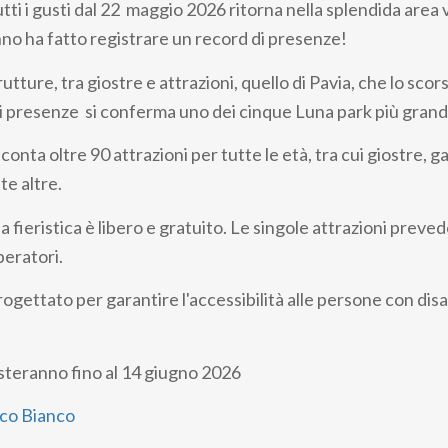
utti i gusti dal 22 maggio 2026 ritorna nella splendida area v
nno ha fatto registrare un record di presenze!
utture, tra giostre e attrazioni, quello di Pavia, che lo sco
di presenze si conferma uno dei cinque Luna park più grandi
conta oltre 90 attrazioni per tutte le età, tra cui giostre, g
te altre.
ea fieristica è libero e gratuito. Le singole attrazioni preve
peratori.
rogettato per garantire l'accessibilità alle persone con disab
esteranno fino al 14 giugno 2026
co Bianco