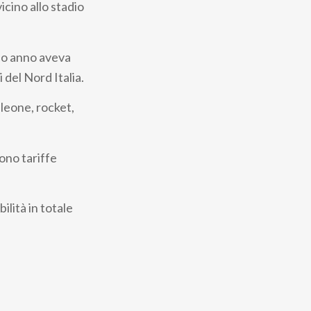
icino allo stadio
rso anno aveva
 del Nord Italia.
aleone, rocket,
dono tariffe
ilità in totale