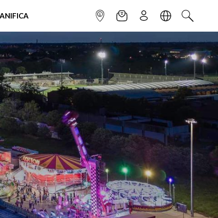
IANIFICA
INFOPOINT
NEWSLETTER
ISCRIVITI
LINGUA
CERCA