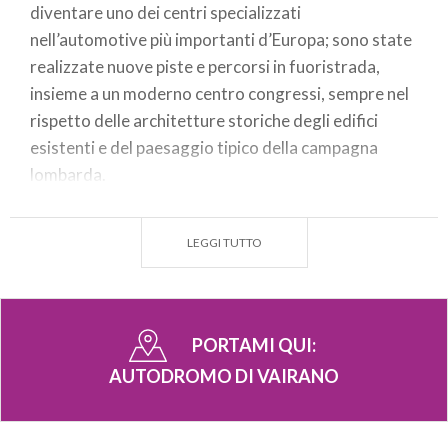
diventare uno dei centri specializzati
nell’automotive più importanti d’Europa; sono state
realizzate nuove piste e percorsi in fuoristrada,
insieme a un moderno centro congressi, sempre nel
rispetto delle architetture storiche degli edifici
esistenti e del paesaggio tipico della campagna
lombarda.
Tra le attività svolte a Vairano (PV), alcune (come le
prove strumentali delle vetture, i corsi di guida di
LEGGI TUTTO
auto, fuoristrada e veicoli commerciali) si collocano
nella tradizione di ASC e di Quattroruote; altre
(come i test di valutazione dell’efficacia degli ADAS,
PORTAMI QUI:
i sistemi di assistenza alla guida), invece,
AUTODROMO DI VAIRANO
assecondano l’evoluzione delle auto e ne anticipano
il futuro.
A questo si aggiungono l’organizzazione di eventi,