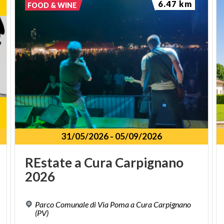
6.47 km
ASC mette a disposizione un’ampia gamma di
FOOD & WINE
servizi, dalla personalizzazione degli interni e degli
esterni della struttura sulla base delle esigenze del
cliente, al noleggio di auto, dal car valet al
rifornimento, alla pulizia e all’assistenza meccanica
delle vetture impiegate. A questo si aggiunge la
disponibilità, per le attività legate all’automotive,
degli istruttori e dei driver di GuidaSicura
Quattroruote.
31/05/2026
-
05/09/2026
(FOTO E TESTO DI ASC - AUTOMOTIVE SAFETY CENTRE)
REstate
a
Cura
Carpignano
2026
Parco Comunale di Via Poma a Cura Carpignano
(PV)