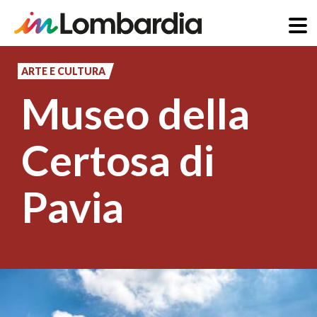
Salta
al
ARTE E CULTURA
contenuto
Museo della
principale
Certosa di
Pavia