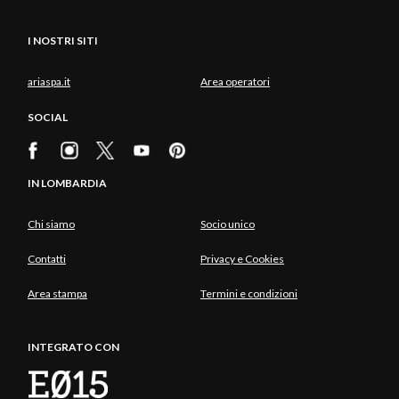
I NOSTRI SITI
ariaspa.it
Area operatori
SOCIAL
IN LOMBARDIA
Chi siamo
Socio unico
Contatti
Privacy e Cookies
Area stampa
Termini e condizioni
INTEGRATO CON