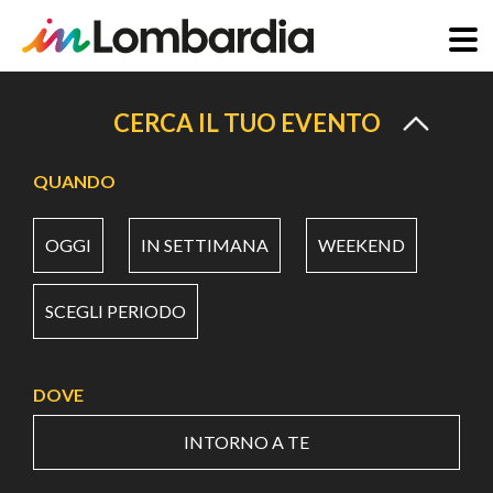
Salta
al
CERCA IL TUO EVENTO
contenuto
principale
QUANDO
OGGI
IN SETTIMANA
WEEKEND
SCEGLI PERIODO
DOVE
INTORNO A TE