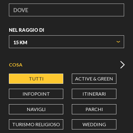
DOVE
NEL RAGGIO DI
ORIGIN COORDINATES
COSA
TUTTI
ACTIVE & GREEN
A
LATITUDINE
INFOPOINT
ITINERARI
LONGITUDINE
NAVIGLI
PARCHI
TURISMO RELIGIOSO
WEDDING
Value in decimal degrees. Use dot (.) as decimal separator.