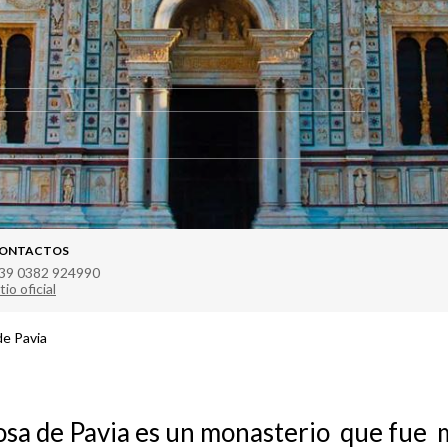
ONTACTOS
39 0382 924990
tio oficial
de Pavia
osa de Pavia es un monasterio que fue