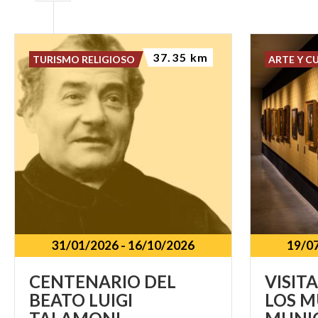
37.35 km
TURISMO RELIGIOSO
ARTE Y C
31/01/2026
-
16/10/2026
19/0
CENTENARIO DEL
VISIT
BEATO LUIGI
LOS M