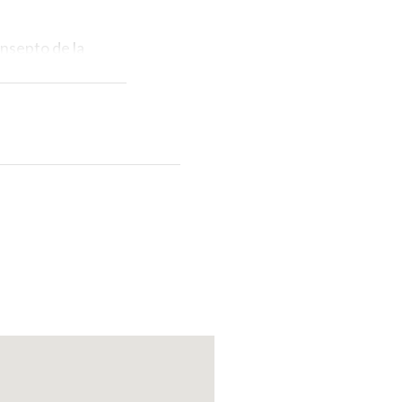
ansepto de la
 Este realizado
la planta baja
s relieves de la
lieves en mármol