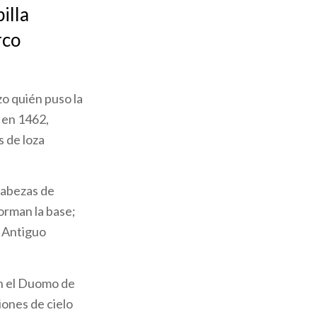
illa
rco
o quién puso la
 en 1462,
 de loza
cabezas de
orman la base;
l Antiguo
en el Duomo de
iones de cielo