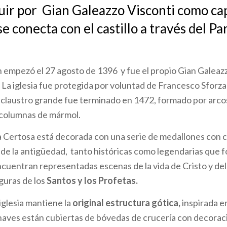
uir por Gian Galeazzo Visconti como cap
 se conecta con el castillo a través del Pa
 empezó el 27 agosto de 1396 y fue el propio Gian Galeazz
 La iglesia fue protegida por voluntad de Francesco Sforza
 claustro grande fue terminado en 1472, formado por arcos
 columnas de mármol.
a Certosa está decorada con una serie de medallones con 
de la antigüedad, tanto históricas como legendarias que f
ncuentran representadas escenas de la vida de Cristo y de
guras de los
Santos y los Profetas.
a iglesia mantiene la
original estructura gótica,
inspirada 
 naves están cubiertas de bóvedas de crucería con decorac