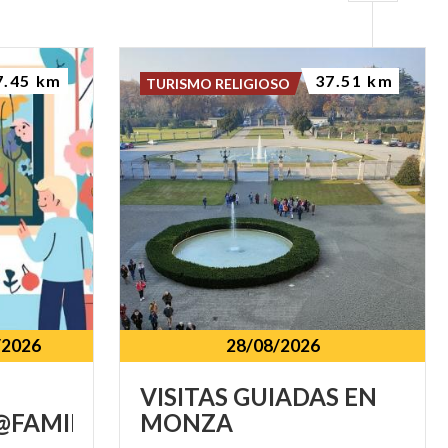
7.45 km
37.51 km
TURISMO RELIGIOSO
/2026
28/08/2026
VISITAS
GUIADAS
EN
FAMILY
MONZA