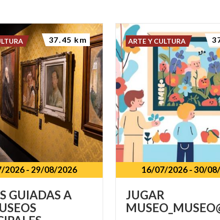
37.45 km
3
ULTURA
ARTE Y CULTURA
7/2026
-
29/08/2026
16/07/2026
-
30/08
AS GUIADAS A
JUGAR
USEOS
MUSEO_MUSEO@