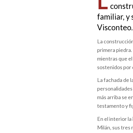
L
constr
ayuda
familiar, y
a
Visconteo.
la
La construcción
navegación
primera piedra.
mientras que el
sostenidos por
La fachada de l
personalidades 
más arriba se e
testamento y fi
En el interior l
Milán, sus tres