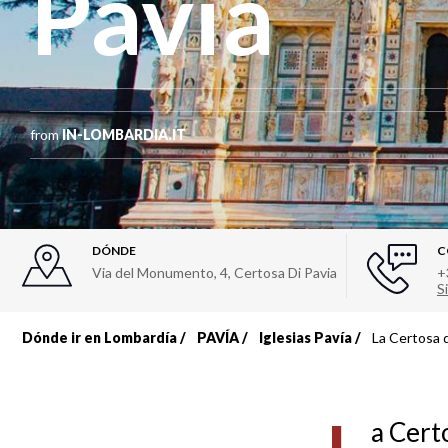
Pavia
from
IN-LOMBARDIA.IT
DÓNDE
C
Via del Monumento, 4
,
Certosa Di Pavia
+
Si
Dónde ir en Lombardía
PAVÍA
Iglesias Pavía
La Certosa 
Sobrescribir
enlaces
a Cert
de