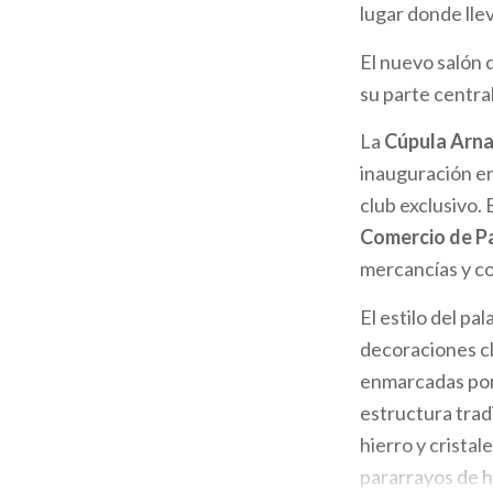
lugar donde lle
El nuevo salón 
su parte centra
La
Cúpula Arna
inauguración en
club exclusivo.
Comercio de P
mercancías y co
El estilo del pa
decoraciones cl
enmarcadas por 
estructura trad
hierro y crista
pararrayos de hi