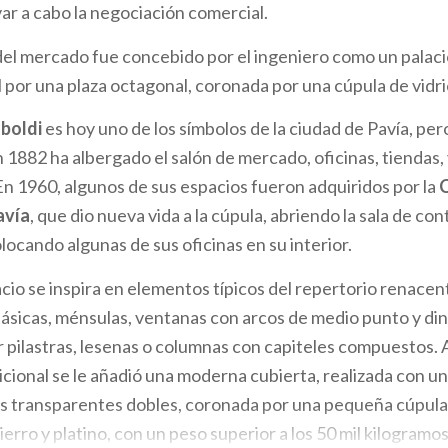
var a cabo la negociación comercial.
del mercado fue concebido por el ingeniero como un palac
l por una plaza octagonal, coronada por una cúpula de vidri
boldi
es hoy uno de los símbolos de la ciudad de Pavía, pe
 1882 ha albergado el salón de mercado, oficinas, tiendas, 
 En 1960, algunos de sus espacios fueron adquiridos por la
avía
, que dio nueva vida a la cúpula, abriendo la sala de co
locando algunas de sus oficinas en su interior.
lacio se inspira en elementos típicos del repertorio renacent
ásicas, ménsulas, ventanas con arcos de medio punto y din
pilastras, lesenas o columnas con capiteles compuestos. 
icional se le añadió una moderna cubierta, realizada con 
les transparentes dobles, coronada por una pequeña cúpula
erro y platino, con un peso superior a los 50 mil kilogramos