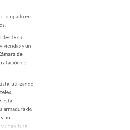
io, ocupado en
os.
ro desde su
viviendas y un
Cámara de
ntratación de
ista, utilizando
teles,
A esta
una armadura de
 y un
 y una altura