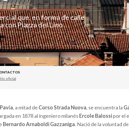
ercial que, en forma de calle
a con Piazza del Lino
ONTACTOS
tio oficial
Pavía
, a mitad de
Corso Strada Nuova
, se encuentra la
Ga
argada en 1878 al ingeniero milanés
Ercole Balossi
por el 
de
Bernardo Arnaboldi Gazzaniga
. Nació de la voluntad de