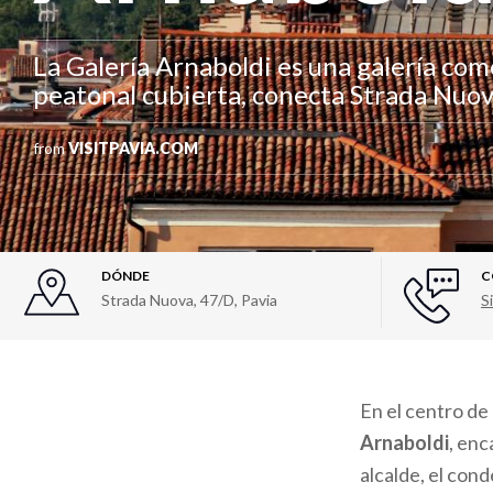
La Galería Arnaboldi es una galería com
peatonal cubierta, conecta Strada Nuov
from
VISITPAVIA.COM
DÓNDE
C
Strada Nuova, 47/D
,
Pavia
Si
En el centro de
Arnaboldi
, enc
alcalde, el con