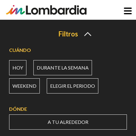
Pasar
al
Filtros
contenido
principal
CUÁNDO
HOY
DURANTE LA SEMANA
WEEKEND
ELEGIR EL PERIODO
DÓNDE
A TU ALREDEDOR