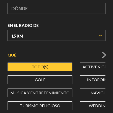
DÓNDE
EN EL RADIO DE
ORIGIN COORDINATES
QUÉ
TODO(S)
ACTIVE & GREE
LATITUD
GOLF
INFOPOINT
LONGITUD
MÚSICA Y ENTRETENIMIENTO
NAVIGLI
TURISMO RELIGIOSO
WEDDING
Value in decimal degrees. Use dot (.) as decimal separator.