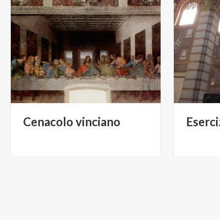
Cenacolo
vinciano
Eserci
€ 30
da
da
ARCHAEOLOGIST SARA NUZZI -
TOUR GUIDE MILAN