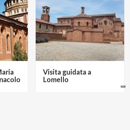
Maria
Visita
guidata
a
enacolo
Lomello
€ 140
da
€ 150
da
SERENA SCANSETTI - GUIDA
 AGOSTONI
TURISTICA