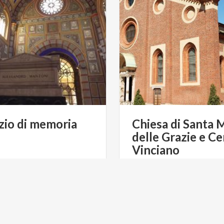
zio
di
memoria
Chiesa di Santa 
delle Grazie e C
Vinciano
€ 150
da
da
da
FRANCESCA AGOSTONI
da
FRANCESCA