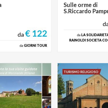
a
Sulle
orme
di
S.Riccardo
Pampu
d
€ 122
da
da
LA SOLIDARIE
RAINOLDI SOCIETA C
da
GIORNI TOUR
TURISMO RELIGIOSO