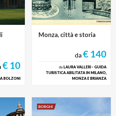
i
Monza,
città
e
storia
€ 140
da
€ 10
a
da
LAURA VALLERI - GUIDA
TURISTICA ABILITATA IN MILANO,
IA BOLZONI
MONZA E BRIANZA
BORGHI