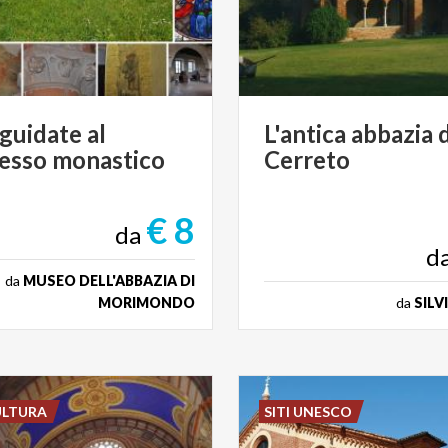
guidate
al
L'antica
abbazia
d
esso
monastico
Cerreto
€ 8
da
d
da
MUSEO DELL'ABBAZIA DI
MORIMONDO
da
SILV
ULTURA
SITI UNESCO