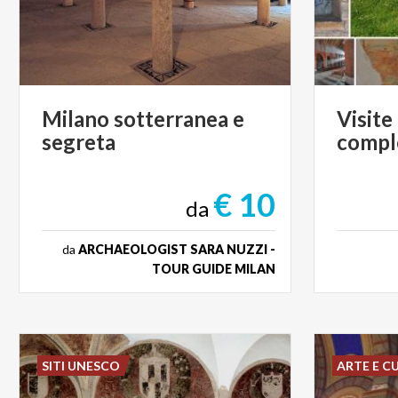
Milano
sotterranea
e
Visite
segreta
compl
€ 10
da
da
ARCHAEOLOGIST SARA NUZZI -
TOUR GUIDE MILAN
SITI UNESCO
ARTE E C