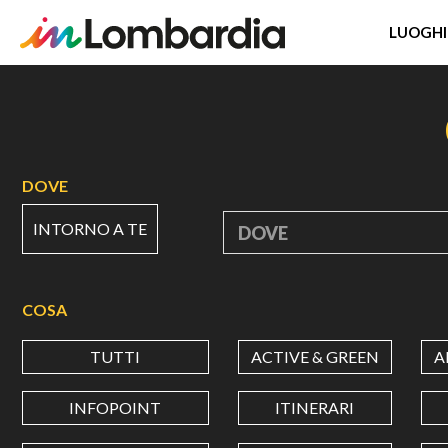
LUOGHI
Salta
al
contenuto
principale
DOVE
INTORNO A TE
DOVE
COSA
TUTTI
ACTIVE & GREEN
A
INFOPOINT
ITINERARI