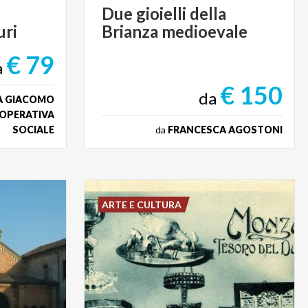
Due
gioielli
della
ri
Brianza
medioevale
€ 79
a
€ 150
da
TA GIACOMO
OOPERATIVA
SOCIALE
da
FRANCESCA AGOSTONI
ARTE E CULTURA