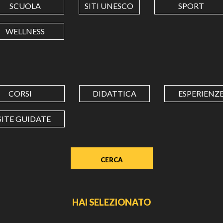
SCUOLA
SITI UNESCO
SPORT
LONGITUDINE
WELLNESS
Value
in
decimal
degrees.
CORSI
DIDATTICA
ESPERIENZ
Use
dot
SITE GUIDATE
(.)
as
decimal
separator.
HAI SELEZIONATO