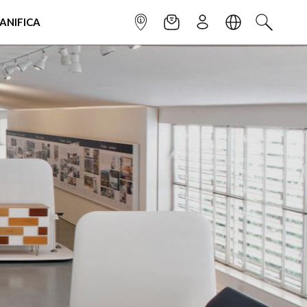
IANIFICA
INFOPOINT
NEWSLETTER
ISCRIVITI
LINGUA
CERCA