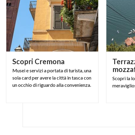
ultracentenari
-
PHOTO MUSEO MOL
Scopri
Cremona
Terraz
Musei e servizi a portata di turista, una
sola card per avere la città in tasca con
Scopri
la
l
un occhio di riguardo alla convenienza.
meraviglio