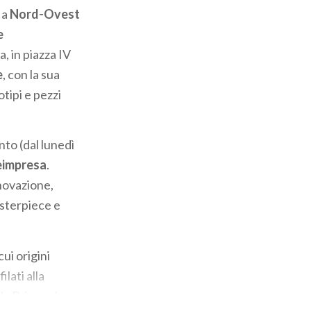
 a
Nord-Ovest
e
a, in piazza IV
e
, con la sua
tipi e pezzi
to (dal lunedì
impresa
.
nnovazione,
asterpiece e
cui origini
ilati alla
 la Brianza ha