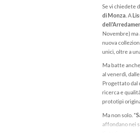
Se vi chiedete d
di Monza
. A
Li
dell'Arredame
Novembre) ma a
nuova collezion
unici, oltre a u
Ma batte anche
al venerdì, dalle
Progettato dal 
ricerca e quali
prototipi origin
Ma non solo. “
S
affondano nei sec
tintoria, passan