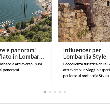
e.
TENI GIUSSANO (MONZA BRIANZA).
ze e panorami
Influencer per
mozzafiato in Lombardia
Lombardia Style
ombardia
attraverso
i
suoi
L'eccellenza turistica della
si
panorami.
attraverso un viaggio esperi
perfetto «Lombardia Style»