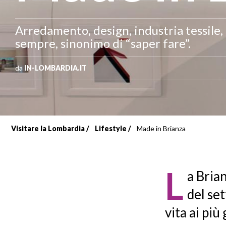
Arredamento, design, industria tessile,
sempre, sinonimo di “saper fare”.
da
IN-LOMBARDIA.IT
Visitare la Lombardia
Lifestyle
Made in Brianza
Briciole
di
L
a Bria
pane
del se
vita ai più