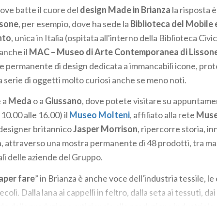
ove batte il cuore del
design Made in Brianza
la risposta è
ssone
, per esempio, dove ha sede la
Biblioteca del Mobile 
nto
, unica in Italia (ospitata all'interno della Biblioteca Civic
nche il
MAC – Museo di Arte Contemporanea di Lisson
e permanente di design dedicata a immancabili icone, proto
na serie di oggetti molto curiosi anche se meno noti.
 a
Meda
o a
Giussano
, dove potete visitare su appuntamen
 10.00 alle 16.00) il
Museo Molteni
, affiliato alla rete
Muse
designer britannico
Jasper Morrison
, ripercorre storia, i
tà, attraverso una mostra permanente di 48 prodotti, tra m
ali delle aziende del Gruppo.
aper fare
” in Brianza è anche voce dell'industria tessile, le 
oli. Dalla lana ai cappelli in feltro, dalla seta ai tessuti, dai f
do dalla produzione artigianale alla produzione industriale,