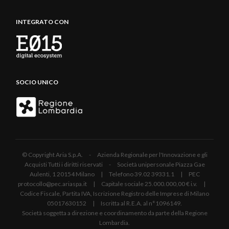
INTEGRATO CON
SOCIO UNICO
© Copyright Aria S.p.A. - Azienda Regionale per l'Innovazione e gli
Acquisti Tutti i diritti riservati - Società unipersonale Piazza Gae
Aulenti, 1 20154 Milano | Telefono 39.02 39331.1 | PEC
protocollo@pec.ariaspa.it | Capitale sociale 25.000.000,00 € i.v. |
Codice Fiscale, Partita IVA, Iscrizione Registro delle Imprese di Milano
05017630152 | Iscritta al R.E.A. al n°1096149.
Società soggetta a direzione e coordinamento da parte della Regione
Lombardia.