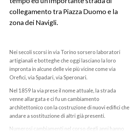
tempo ed un importante strada di
collegamento tra Piazza Duomo e la
zona dei Navigli.
Nei secoli scorsi in via Torino sorsero laboratori
artigianali e botteghe che oggi lasciano la loro
impronta in alcune delle vie più vicine come via
Orefici, via Spadari, via Speronari.
Nel 1859 la via prese il nome attuale, la strada
venne allargata e ci fu un cambiamento
architettonico con la costruzione di nuovi edifici che
andare a sostituzione di altri già presenti.
Numerosi cambiamenti nel corso degli anni hanno
portato via Torino ad allinearsi con lo sviluppo