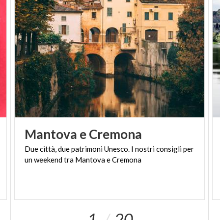
Proseguendo in direzione Porta Ticinese, si
incontra il
Tempio Civico di San Sebastiano
con la
sua imponente struttura cilindrica, eretto nel 1576
come voto fatto dalla cittadinanza per la fine di una
pestilenza, fu progettato da Pellegrino Tibaldi. Da
vedere anche la Chiesa di San Giorgio al Palazzo con
dipinti di Bernardo Luini.
Mantova
e
Cremona
Due
città,
due
patrimoni
Unesco.
I
nostri
consigli
per
un
weekend
tra
Mantova
e
Cremona
1
20