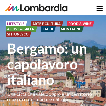
Salta
al
LIFESTYLE
ARTE E CULTURA
FOOD & WINE
ACTIVE & GREEN
LAGHI
MONTAGNE
contenuto
SITI UNESCO
principale
Bergamo: un
capolavoro
italiano
Una città che vale doppio e un territorio
ricco di natura, arte e cultura