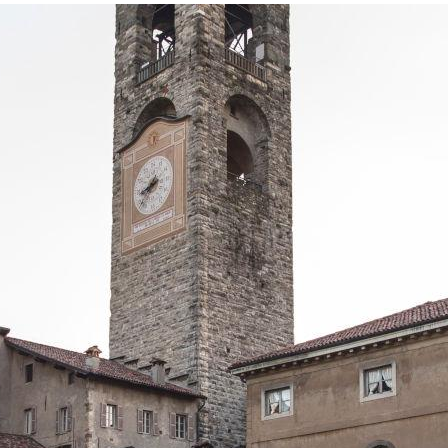
amata dai bergamaschi, un gioiello dall’aspetto
romanico-lombardo e l’interno barocco, con le
preziose tarsie di Lorenzo Lotto. Esiste un mezzo di
trasporto davvero particolare per raggiungere la
città dentro le Mura ed è la
funicolare
. Una cabina a
fune che dal centro di Bergamo Bassa, attraversa la
cinta muraria per arrivare in Piazza del Mercato del
Fieno.
CITTÀ BASSA, FRA MUSEI E GRANDI EVENTI
Scendendo in
Città Bassa
, la parte più moderna, si
percorre il Viale Vittorio Emanuele, alberato e
maestoso che conduce fino a
Porta Nuova
, centro
di Bergamo: qui sorgono imponenti edifici
progettati dall’architetto Piacentini a inizio ‘900, il
Teatro Donizetti
, i locali enogastronomici, i negozi