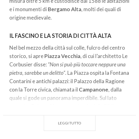
misura oltre 5 km e custodisce dal 1588 le abitazioni
e i monumenti di
Bergamo Alta
, molti dei quali di
origine medievale.
IL FASCINO E LA STORIA DI CITTÀ ALTA
Nel bel mezzo della città sul colle, fulcro del centro
storico, si apre
Piazza Vecchia
, di cui l’architetto Le
Corbusier disse:
“Non si può più toccare neppure una
pietra, sarebbe un delitto”
. La Piazza ospita la Fontana
Contarini e antichi palazzi: il Palazzo della Ragione
con la Torre civica, chiamata il
Campanone
, dalla
quale si gode un panorama imperdibile. Sul lato
opposto, Palazzo Nuovo, oggi sede della Biblioteca
Angelo Maj, con il suo vastissimo patrimonio.
LEGGI TUTTO
Dietro
Palazzo della Ragione
si apre Piazza Duomo
con la
Basilica di Santa Maria Maggiore
, la più