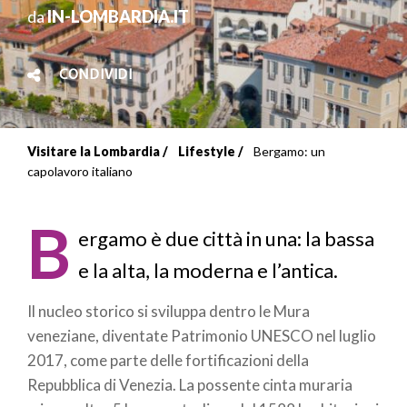
da
IN-LOMBARDIA.IT
CONDIVIDI
Visitare la Lombardia
Lifestyle
Bergamo: un
Briciole
capolavoro italiano
di
B
pane
ergamo è due città in una: la bassa
e la alta, la moderna e l’antica.
Il nucleo storico si sviluppa dentro le Mura
veneziane, diventate Patrimonio UNESCO nel luglio
2017, come parte delle fortificazioni della
Repubblica di Venezia. La possente cinta muraria