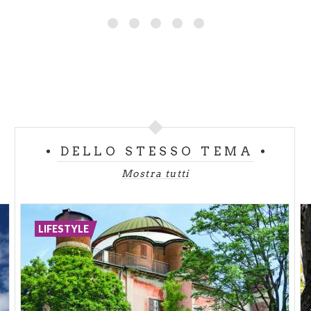
Sentiero delle Orobie
: un itinerario o alta via da
percorrere a piedi che permette di compiere il
periplo delle Alpi Orobie collegandone rifugi e
bivacchi. In
Valle Imagna
il romanico lombardo ha
lasciato le sue tracce ad Almenno San Bartolomeo
nella Rotonda di San Tomé, un tempio dal passato
mitico, dove le leggende dei Templari si mischiano
alle credenze pagane.
DELLO STESSO TEMA
Mostra tutti
PATRIMONI UNESCO E TANTO GREEN
È interessante sottolineare che tra i 53 patrimoni
Unesco italiani, ben 11 si trovano in Lombardia e 2 di
LIFESTYLE
questi luoghi sono proprio sul territorio
bergamasco. Le già citate
Mura Veneziane
e il
Villaggio di Crespi d’Adda
, esempio eccezionale di
villaggio operaio ottocentesco conservatosi