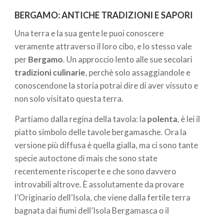
centro storico con i loro green design, Bergamo
BERGAMO: ANTICHE TRADIZIONI E SAPORI
Scienza è il festival internazionale che dal 2003
ospita scienziati e premi Nobel, Bergamo Film
Una terra e la sua gente le puoi conoscere
Meeting o Bergamo Jazz Festival animano le
veramente attraverso il loro cibo, e lo stesso vale
primavere. Ogni stagione ha i suoi grandi eventi!
per
Bergamo
. Un approccio lento alle sue secolari
tradizioni culinarie
, perchè solo assaggiandole e
conoscendone la storia potrai dire di aver vissuto e
IL LAGO D’ISEO E LE VALLI DA VIVERE TUTTO
L’ANNO
non solo visitato questa terra.
A soli 5 km dal centro città, sorge l’
Aeroporto
Partiamo dalla regina della tavola: la
polenta
, è lei il
Internazionale di Orio al Serio
che, divenuto il
piatto simbolo delle tavole bergamasche. Ora la
terzo hub italiano per traffico passeggeri, collega
versione più diffusa è quella gialla, ma ci sono tante
Bergamo con più di 120 destinazioni. Il territorio di
specie autoctone di mais che sono state
Bergamo è un microcosmo di opportunità: oltre alla
recentemente riscoperte e che sono davvero
città, vi si trovano laghi, fiumi, montagne e vallate
introvabili altrove. È assolutamente da provare
tutti da scoprire e da vivere.
l’Originario dell’Isola, che viene dalla fertile terra
bagnata dai fiumi dell’Isola Bergamasca o il
Il
Lago d’Iseo
è un gioiello incastonato tra i monti, a