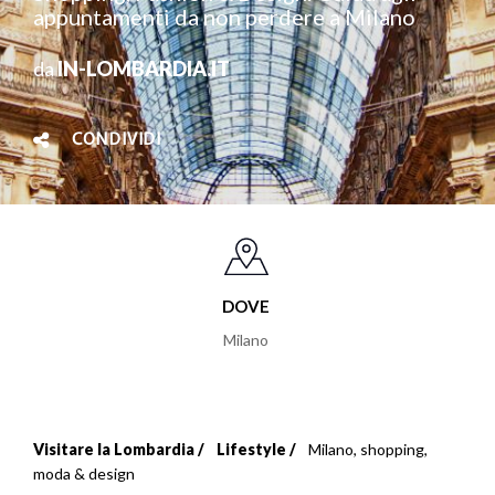
appuntamenti da non perdere a Milano
da
IN-LOMBARDIA.IT
CONDIVIDI
DOVE
Milano
Visitare la Lombardia
Lifestyle
Milano, shopping,
Briciole
moda & design