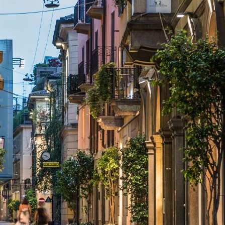
l’apertura fino a tardi e ospitano party, dj set ed
eventi speciali.
Design Week e Fuorisalone
Nel mese di
Aprile
, l’appuntamento da non perdere a
Milano è la Design Week, quando la città si riempie
di curiosi e appassionati provenienti da ogni angolo
del mondo per partecipare agli eventi del
Fuorisalone
, in concomitanza con il
Salone
Internazionale del Mobile
, la manifestazione
fieristica più importante del settore casa-arredo. La
massima celebrazione del design alla portata di
tutti, attraverso mostre, incontri, conferenze,
eventi spontanei, showroom aperti al pubblico,
installazioni e performance.