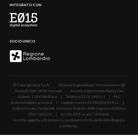
INTEGRATO CON
SOCIO UNICO
© Copyright Aria S.p.A. - Azienda Regionale per l'Innovazione e gli
Acquisti Tutti i diritti riservati - Società unipersonale Piazza Gae
Aulenti, 1 20154 Milano | Telefono 39.02 39331.1 | PEC
protocollo@pec.ariaspa.it | Capitale sociale 25.000.000,00 € i.v. |
Codice Fiscale, Partita IVA, Iscrizione Registro delle Imprese di Milano
05017630152 | Iscritta al R.E.A. al n°1096149.
Società soggetta a direzione e coordinamento da parte della Regione
Lombardia.