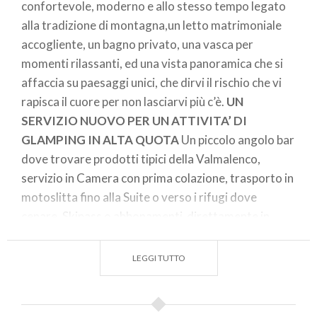
confortevole, moderno e allo stesso tempo legato
alla tradizione di montagna,un letto matrimoniale
accogliente, un bagno privato, una vasca per
momenti rilassanti, ed una vista panoramica che si
affaccia su paesaggi unici, che dirvi il rischio che vi
rapisca il cuore per non lasciarvi più c’è.
UN
SERVIZIO NUOVO PER UN ATTIVITA’ DI
GLAMPING IN ALTA QUOTA
Un piccolo angolo bar
dove trovare prodotti tipici della Valmalenco,
servizio in Camera con prima colazione, trasporto in
motoslitta fino alla Suite o verso i rifugi dove
cenare. Skipass o abbonamenti direttamente in
camera, il luogo ideale dove rilassarsi dopo una bella
giornata di sci. E per la sera
I SAPORI DELLA
LEGGI TUTTO
VALMALENCO
vi aspettano in uno dei rifugi
presenti lungo le piste, per allietare i vostri palati.
Una persona al vostro servizio vi porterà in