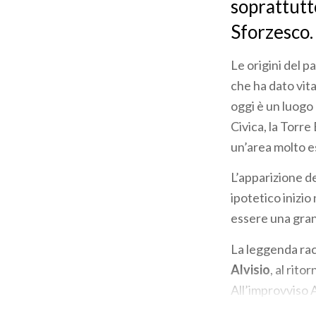
soprattutto
Sforzesco.
Le origini del 
che ha dato vita
oggi è un luogo 
Civica, la Torr
un’area molto es
L’apparizione d
ipotetico inizi
essere una gran
La leggenda rac
Alvisio
, al rito
All’improvviso A
Iniziarono a parl