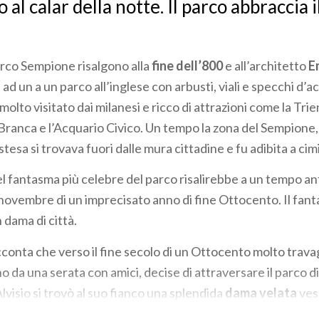
 al calar della notte. Il parco abbraccia i
parco Sempione risalgono alla
fine dell’800
e all’architetto
E
 ad un a un parco all’inglese con arbusti, viali e specchi d’
molto visitato dai milanesi e ricco di attrazioni come la Trie
e Branca e l’Acquario Civico. Un tempo la zona del Sempione
tesa si trovava fuori dalle mura cittadine e fu adibita a cim
el fantasma più celebre del parco risalirebbe a un tempo an
o novembre di un imprecisato anno di fine Ottocento. Il fan
 dama di città.
conta che verso il fine secolo di un Ottocento molto travag
rno da una serata con amici, decise di attraversare il parco d
lvisio si trovò al suo fianco una splendida
dama velata
vest
are e la dama lo invitò a seguirlo per i viali del parco fino ad