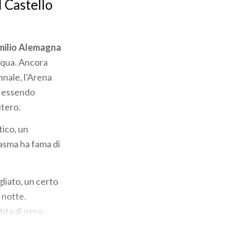
l Castello
milio Alemagna
acqua. Ancora
nnale, l’Arena
, essendo
itero.
tico, un
tasma ha fama di
liato, un certo
i notte.
ita di nero.
 arrivare