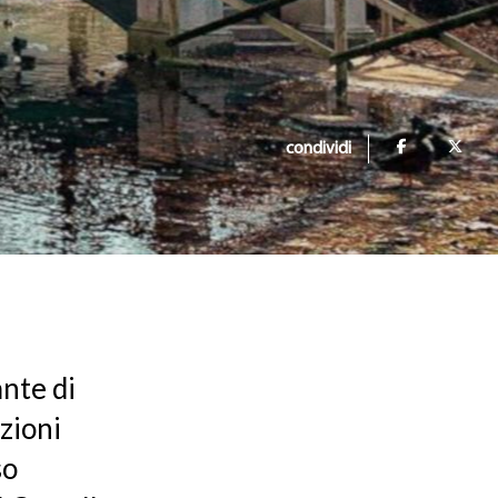
condividi
nte di
azioni
so