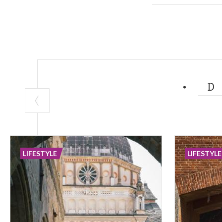
davanti ad una v
Alvisio decise d
accompagnati da
lungo i viali del
Dopodiché la dam
suoi amici quan
incontro. Ma non
nascondeva un b
Soltanto chi sod
parco. Nessuno p
LIFESTYLE
LIFESTYLE
Da allora sono p
parco Sempion
Perché dunque n
di fascino, stori