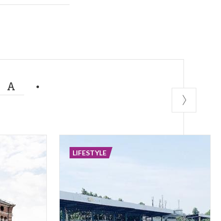
la
nò Alvisio
sio raccontò ai
o questo
MA
la dama non
 i viali del
LIFESTYLE
 dama velata del
ilanese è ricco