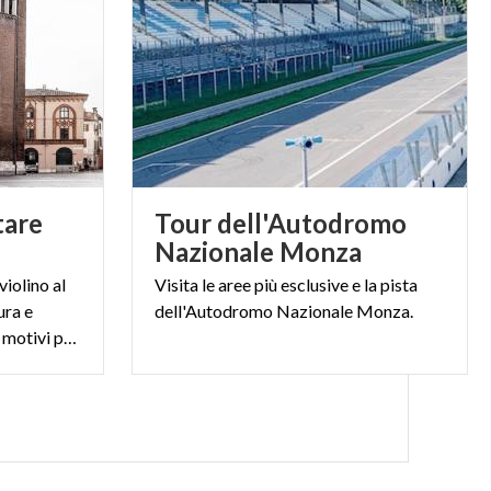
tare
Tour dell'Autodromo
Nazionale Monza
violino al
Visita
le
aree
più
esclusive
e
la
pista
ura e
dell'Autodromo
Nazionale
Monza.
gastronomia. Ecco 10 buoni motivi per visitarla