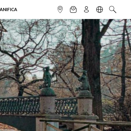
IANIFICA
INFOPOINT
NEWSLETTER
ISCRIVITI
LINGUA
CERCA