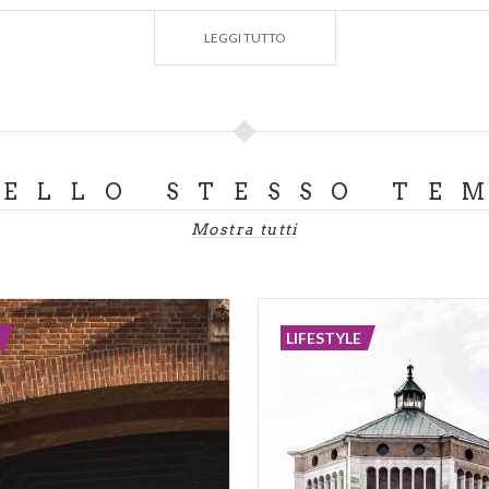
illa meravigliosa parata a lutto.
LEGGI TUTTO
i trascorrere la notte con la dama velata all’interno della vil
lla musica di un’orchestra. L’indomani la dama riaccompag
 parco.
a sparì tra gli alberi del parco senza lasciare traccia. Alvi
to era successo e scoprì che non era l’unico ad avere avut
DELLO STESSO TE
 solo, alcuni dei suoi amici gli svelarono che sotto il velo, 
Mostra tutti
el viso ma un teschio.
disfaceva i suoi desideri veniva riaccompagnato incolume tra
erò è mai più riuscito a trovare la villa del mistero.
LIFESTYLE
assati secoli e non si raccontano più di altri incontri con la
e.
on visitare il Parco? Oltre ad essere un bellissimo luogo m
a e misteri …mai risolti.