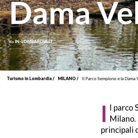
Dama Vel
da
IN-LOMBARDIA.IT
Turismo in Lombardia
MILANO
Il Parco Sempione e la Dama 
Briciole
di
I
l parco 
pane
Milano. 
principali