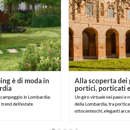
pacchetti relax tutto deve concorrere a creare un soggiorn
e i nobili romani che trascorsero i loro giorni nella signorile
rotte di Catullo?
a questo affascinante complesso archeologico di Sirmione 
i: il
Villa Cortine Palace Hotel
, immerso in un parco priv
e jogging, corsi di Yoga, Thai Chi e Qi Gong all'aria aperta e
torico d'Italia che si affaccia sul Castello Scaligero e sul La
native non rimane che scegliere.
ing è di moda in
Alla scoperta dei 
rdia
campeggio
in
Lombardia:
Un giro virtuale nei paesi e n
4
trend
dell’estate
della Lombardia, tra portica