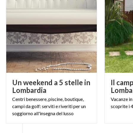
circostante ai 
per sentirsi com
con il nome di G
A pochi passi d
rinomati albergh
passeggiare, far
Terme,
locale s
Tra tante alter
Un weekend a 5 stelle in
Il camp
Lombardia
Lomba
Centri benessere, piscine, boutique,
Vacanze
in
campi da golf: serviti e riveriti per un
scoprite
i
soggiorno all'insegna del lusso