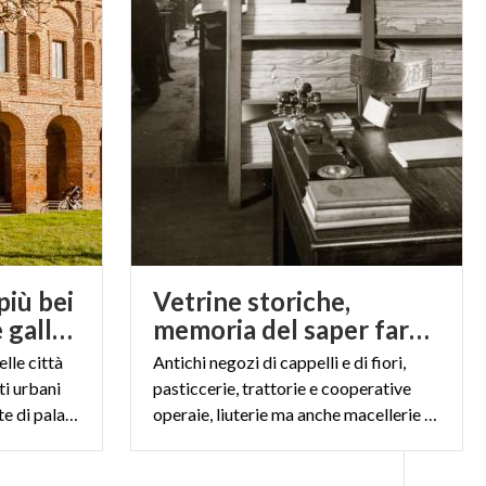
o piacevole. E
 villa oggi nota
si trovano due
ato dove
 il
Grand Hotel
go di Garda.
più bei
Vetrine storiche,
portici, porticati e gallerie in Lombardia
memoria del saper fare lombardo
elle città
Antichi negozi di cappelli e di fiori,
ti urbani
pasticcerie, trattorie e cooperative
ottocenteschi, eleganti arcate di palazzi rinascimentali, gallerie medievali trasformate in mercati all’aperto.
operaie, liuterie ma anche macellerie e tipografie: scopriamo i luoghi della tradizione artigiana lombarda