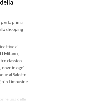
 della
 per la prima
 allo shopping
icettive di
tt Milano
,
ltro classico
, dove in ogni
nque al Salotto
gio in Limousine
prire una delle
go di Como,