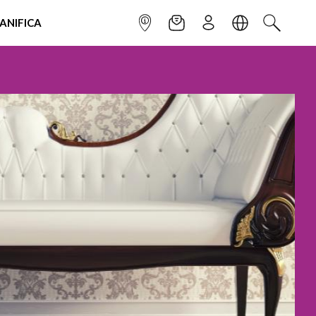
IANIFICA
INFOPOINT
NEWSLETTER
ISCRIVITI
LINGUA
CERCA