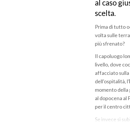
al caso giu
scelta.
Prima di tutto o
volta sulle terr
più sfrenato?
Il capoluogo lo
livello, dove co
affacciato sulla
dell'ospitalità, l'
momento della gi
al dopocena al P
per il centro cit
Se invece si sub
sue tappe più r