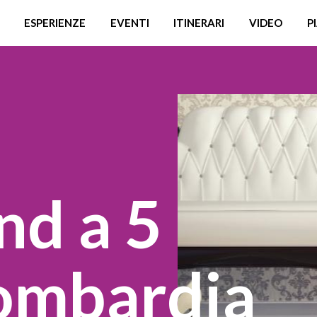
ESPERIENZE
EVENTI
ITINERARI
VIDEO
P
d a 5
Lombardia