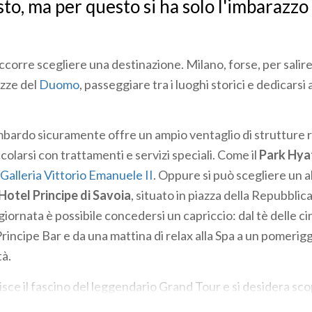
sto, ma per questo si ha solo l'imbarazzo
ccorre scegliere una destinazione. Milano, forse, per salire
azze del
Duomo
, passeggiare tra i luoghi storici e dedicarsi
mbardo sicuramente offre un ampio ventaglio di strutture r
ccolarsi con trattamenti e servizi speciali. Come il
Park Hya
Galleria Vittorio Emanuele II
. Oppure si può scegliere un a
Hotel Principe di Savoia
, situato in piazza della Repubblica
ornata è possibile concedersi un capriccio: dal tè delle ci
rincipe Bar e da una mattina di relax alla Spa a un pomerig
tà.
isce il fascino del leggendario Grand Tour e si desidera sco
omantiche, allora non si può rinunciare a un weekend sul la