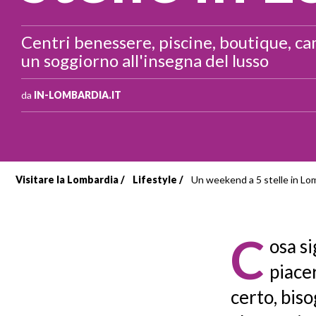
Centri benessere, piscine, boutique, camp
un soggiorno all'insegna del lusso
da
IN-LOMBARDIA.IT
Visitare la Lombardia
Lifestyle
Un weekend a 5 stelle in Lo
Briciole
di
C
osa si
pane
piace
certo, bis