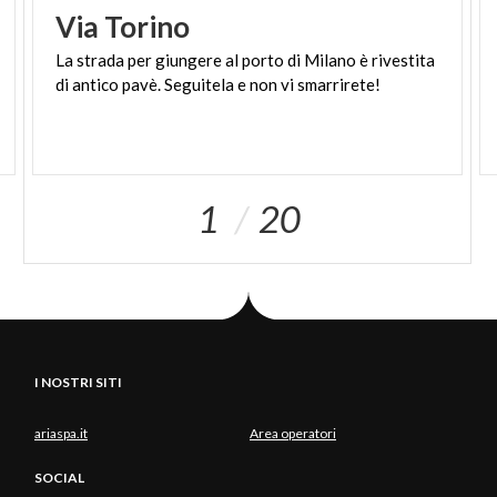
Via
Torino
La
strada
per
giungere
al
porto
di
Milano
è
rivestita
di
antico
pavè.
Seguitela
e
non
vi
smarrirete!
1
20
I NOSTRI SITI
ariaspa.it
Area operatori
SOCIAL