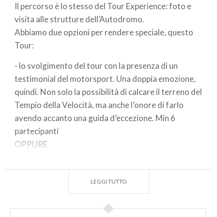
Il percorso è lo stesso del Tour Experience: foto e
visita alle strutture dell’Autodromo.
Abbiamo due opzioni per rendere speciale, questo
Tour:
- lo svolgimento del tour con la presenza di un
testimonial del motorsport. Una doppia emozione,
quindi. Non solo la possibilità di calcare il terreno del
Tempio della Velocità, ma anche l’onore di farlo
avendo accanto una guida d’eccezione. Min 6
partecipanti
OPPURE
- lo svolgimento del Tour in esclusiva (con il solo
gruppo di prenotazione, senza aggiunta di visitatori
LEGGI TUTTO
esterni). Min 3 partecipanti.
Per info e prenotazioni scrivere a
experience@monzanet.it