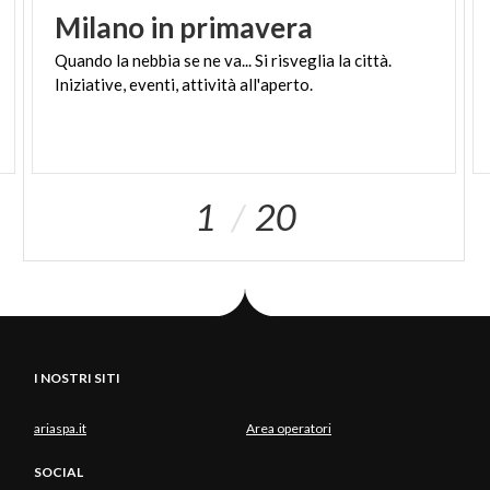
Milano
in
primavera
Quando
la
nebbia
se
ne
va...
Si
risveglia
la
città.
Iniziative,
eventi,
attività
all'aperto.
1
20
I NOSTRI SITI
ariaspa.it
Area operatori
SOCIAL