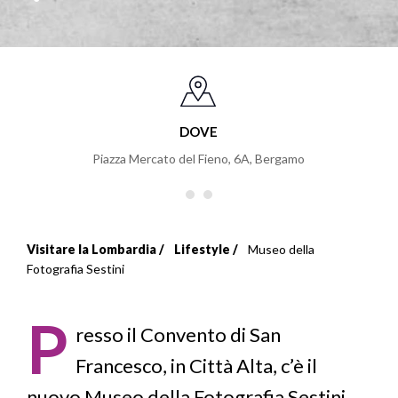
DOVE
Piazza Mercato del Fieno, 6A
,
Bergamo
Visitare la Lombardia
Lifestyle
Museo della
Briciole
Fotografia Sestini
di
P
pane
resso il Convento di San
Francesco, in Città Alta, c’è il
nuovo Museo della Fotografia Sestini,