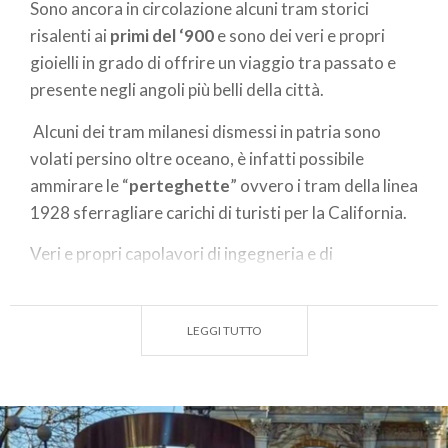
Sono ancora in circolazione alcuni tram storici
risalenti ai
primi del ‘900
e sono dei veri e propri
gioielli in grado di offrire un viaggio tra passato e
presente negli angoli più belli della città.
Alcuni dei tram milanesi dismessi in patria sono
volati persino oltre oceano, è infatti possibile
ammirare le “
perteghette
” ovvero i tram della linea
1928 sferragliare carichi di turisti per la California.
Veri e propri capolavori di ingegneria e di
artigianato, le vetture Atm vengono smontate,
revisionate e restaurate da personale specializzato,
LEGGI TUTTO
in grado di prendersi cura dei modelli più antichi,
come le “
Carrelli
” con gli interni di legno lucido e le
lampade a bicchiere rovesciato che possiamo
ammirare sulla linea 1 ancora attiva nel percorso tra
Piazza Firenze – Castelli.