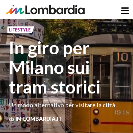
Salta
al
LIFESTYLE
contenuto
In giro per
principale
Milano sui
tram storici
Un modo alternativo per visitare la città
da
IN-LOMBARDIA.IT