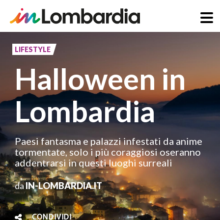
Salta
al
LIFESTYLE
contenuto
Halloween in
principale
Lombardia
Paesi fantasma e palazzi infestati da anime
tormentate, solo i più coraggiosi oseranno
addentrarsi in questi luoghi surreali
da
IN-LOMBARDIA.IT
CONDIVIDI