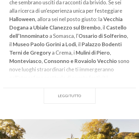
che sembrano usciti da racconti da brivido. Se sei
alla ricerca di un'esperienza unica per festeggiare
Halloween
, allora sei nel posto giusto: la
Vecchia
Dogana a Ubiale Clanezzo sul Brembo
, il
Castello
dell’Innominato
a Somasca, l'
Ossario di Solferino
,
il
Museo Paolo Gorini a Lodi
, il
Palazzo Bodenti
Terni de Gregory
a Crema, i
Mulini di Piero
,
Monteviasco
,
Consonno e Rovaiolo Vecchio
sono
nove luoghi straordinari che ti immergeranno
nell'atmosfera spettrale di questa festività.
Da antiche rovine a castelli inquietanti, da ossari
LEGGI TUTTO
spettrali a musei di anatomia macabra, questi nove
luoghi ti porteranno in un viaggio indimenticabile tra
le atmosfere più spaventose dell'
autunno
lombardo
.