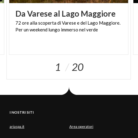
Da
Varese
al
Lago
Maggiore
72
ore
alla
scoperta
di
Varese
e
del
Lago
Maggiore.
Per
un
weekend
lungo
immerso
nel
verde
1
20
I NOSTRI SITI
ariaspa.it
Area operatori