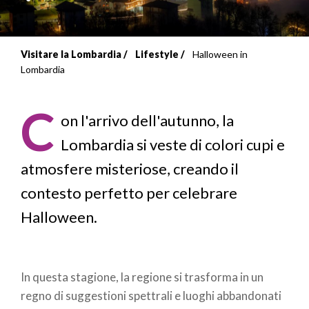
Visitare la Lombardia
Lifestyle
Halloween in
Briciole
Lombardia
di
C
pane
on l'arrivo dell'autunno, la
Lombardia si veste di colori cupi e
atmosfere misteriose, creando il
contesto perfetto per celebrare
Halloween.
In questa stagione, la regione si trasforma in un
regno di suggestioni spettrali e luoghi abbandonati