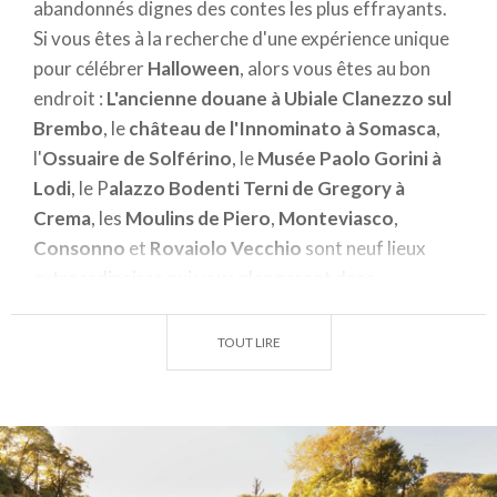
abandonnés dignes des contes les plus effrayants.
Si vous êtes à la recherche d'une expérience unique
pour célébrer
Halloween
, alors vous êtes au bon
endroit :
L'ancienne douane à Ubiale Clanezzo sul
Brembo
, le
château de l'Innominato à Somasca
,
l'
Ossuaire de Solférino
, le
Musée Paolo Gorini à
Lodi
, le P
alazzo Bodenti Terni de Gregory à
Crema
, les
Moulins de Piero
,
Monteviasco
,
Consonno
et
Rovaiolo Vecchio
sont neuf lieux
extraordinaires qui vous plongeront dans
l'atmosphère fantomatique de cette fête.
TOUT LIRE
D'anciennes ruines aux châteaux inquiétants, des
ossuaires fantomatiques aux musées d'anatomie
macabre, ces neuf lieux vous emmèneront dans un
voyage inoubliable dans les
atmosphères les plus
effrayantes de l'automne lombard.