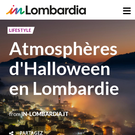
Aller
au
LIFESTYLE
contenu
Atmosphères
principal
d'Halloween
en Lombardie
from
IN-LOMBARDIA.IT
PARTAGEZ