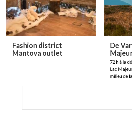
Fashion district
De Var
Mantova outlet
Majeu
72 h à la d
Lac Majeur
milieu de l