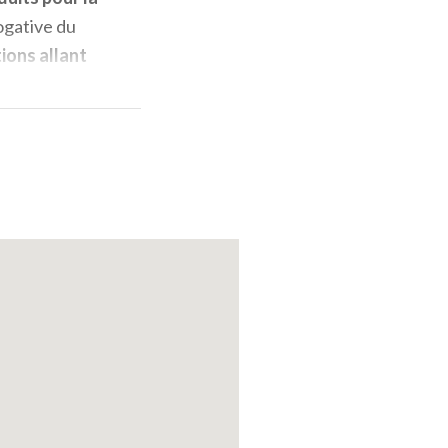
rogative du
ions allant
ue,
fait du
te des saveurs
nte
.