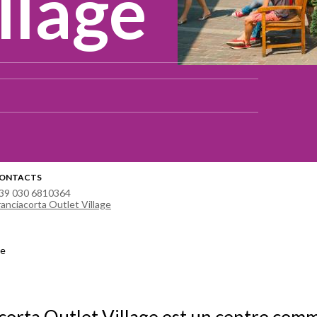
llage
ONTACTS
39 030 6810364
ranciacorta Outlet Village
ge