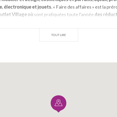
, électronique et jouets.
« Faire des affaires » est la pré
utlet Village où
sont pratiquées toute l'année
des réduct
ar rapport aux magasins traditionnels.
'intérieur du centre d'un
concept
store œnogastronomiq
TOUT LIRE
utlet Village
un lieu où associer le shopping à la découver
rescien, le tout dans une ambiance moderne et accueilla