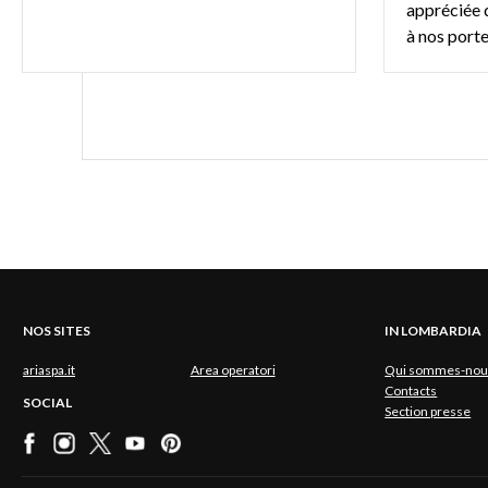
appréciée d
NOS SITES
IN LOMBARDIA
ariaspa.it
Area operatori
Qui sommes-nou
Contacts
SOCIAL
Section presse