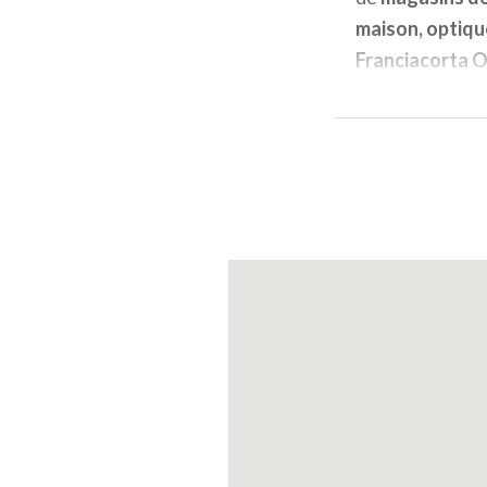
maison, optique
Franciacorta O
jusqu'à 70 % p
La présence à l
Franciacorta
O
du
territoire b