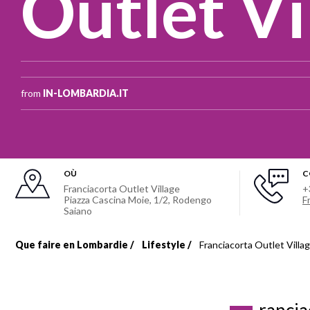
Outlet Vi
from
IN-LOMBARDIA.IT
OÙ
C
Franciacorta Outlet Village
+
Piazza Cascina Moie, 1/2
,
Rodengo
F
Saiano
Que faire en Lombardie
Lifestyle
Franciacorta Outlet Villa
Fil
d'Ariane