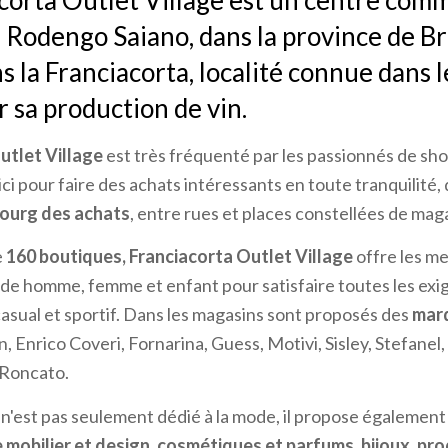
corta Outlet Village est un centre comm
à Rodengo Saiano, dans la province de Br
s la Franciacorta, localité connue dans
r sa production de vin.
utlet Village
est très fréquenté par les passionnés de sho
ci pour faire des achats intéressants en toute tranquilité,
ourg des achats
, entre rues et places constellées de mag
e
160 boutiques,
Franciacorta Outlet Village
offre les me
ode homme, femme et enfant pour satisfaire toutes les ex
 casual et sportif. Dans les magasins sont proposés des
mar
 Enrico Coveri, Fornarina, Guess, Motivi, Sisley, Stefanel, 
 Roncato.
n'est pas seulement dédié à la mode, il propose également
mobilier et design, cosmétiques et parfums, bijoux, pro