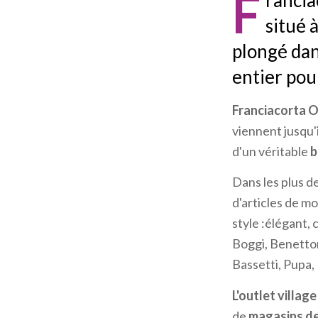
F
rancia
situé 
plongé dan
entier pou
Franciacorta O
viennent jusqu'i
d'un véritable
b
Dans les plus d
d'articles de m
style :élégant,
Boggi, Benetton,
Bassetti, Pupa,
L'outlet village
de
magasins de 