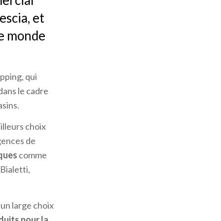
ercial
escia, et
 le monde
pping, qui
 dans le cadre
asins.
illeurs choix
igences de
ques
comme
Bialetti,
 un large choix
duits pour la