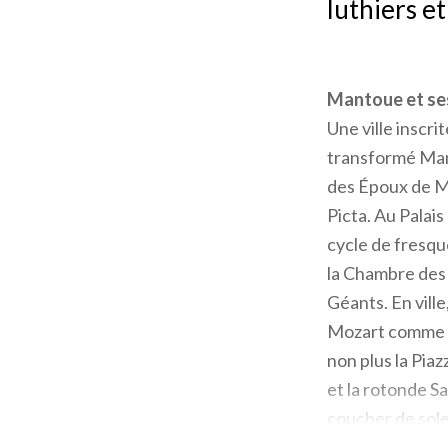
luthiers et
Mantoue et se
Une ville inscri
transformé Mant
des Époux de M
Picta. Au Palais
cycle de fresqu
la Chambre des 
Géants. En ville
Mozart comme le
non plus la Piaz
et la rotonde Sa
coucher de solei