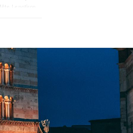
fête. Le potiron
goureusement