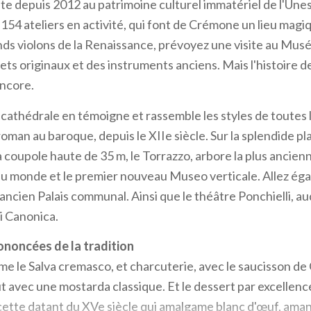
ite depuis 2012 au patrimoine culturel immatériel de l'Unesc
54 ateliers en activité, qui font de Crémone un lieu magi
nds violons de la Renaissance, prévoyez une visite au Musé
ets originaux et des instruments anciens. Mais l'histoire 
encore.
 cathédrale en témoigne et rassemble les styles de toutes 
oman au baroque, depuis le XIIe siècle. Sur la splendide pla
a coupole haute de 35 m, le Torrazzo, arbore la plus ancien
u monde et le premier nouveau Museo verticale. Allez ég
'ancien Palais communal. Ainsi que le théâtre Ponchielli, auq
i Canonica.
ononcées de la tradition
 le Salva cremasco, et charcuterie, avec le saucisson d
t avec une mostarda classique. Et le dessert par excellence
ette datant du XVe siècle qui amalgame blanc d'œuf, aman