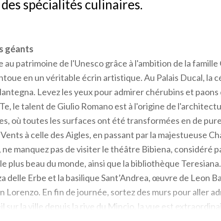
 des spécialités culinaires.
s géants
te au patrimoine de l'Unesco grâce à l'ambition de la famille
oue en un véritable écrin artistique. Au Palais Ducal, la
antegna. Levez les yeux pour admirer chérubins et paons
 Te, le talent de Giulio Romano est à l'origine de l'architect
es, où toutes les surfaces ont été transformées en de pure
Vents à celle des Aigles, en passant par la majestueuse C
, ne manquez pas de visiter le théâtre Bibiena, considéré p
 plus beau du monde, ainsi que la bibliothèque Teresiana.
za delle Erbe et la basilique Sant’Andrea, œuvre de Leon Ba
n Lorenzo. En fin de journée, sortez des murs pour aller ad
l sur la ville depuis la rive du Mincio, la vue est extraordina