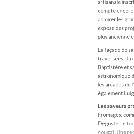
artisanale inscr
compte encore 1
admirer les gra
expose des proj
plus ancienne 
La façade de sa
traversées, du r
Baptistère et s
astronomique d
les arcades de l
également Luig
Les saveurs pr
Fromages, comme
Déguster le tou
nougat. Une rec