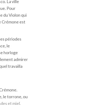
o. La ville
que. Pour
e du Violon qui
de Crémone est
les périodes
ce, le
ne horloge
alement admirer
uel travailla
e Crémone.
, le torrone, ou
des et miel,