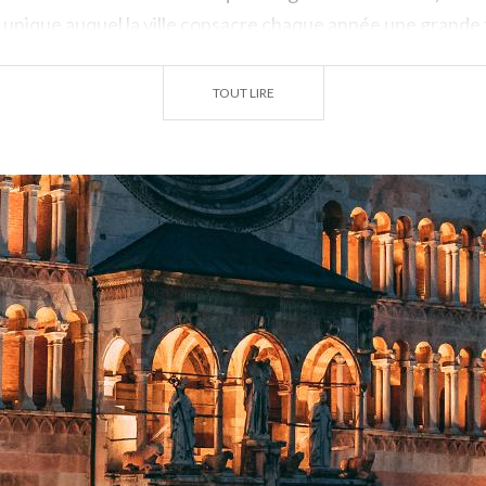
 unique auquel la ville consacre chaque année une grande 
 à Mantoue. Must-eat : les célèbres tortelli di zucca, ri
es amaretti.
TOUT LIRE