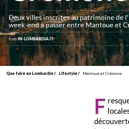
Deux villes inscrites au patrimoine de 
week-end à passer entre Mantoue et 
from
IN-LOMBARDIA.IT
Que faire en Lombardie
Lifestyle
Mantoue et Crémone
Fil
d'Ariane
F
resque
locale
découvert