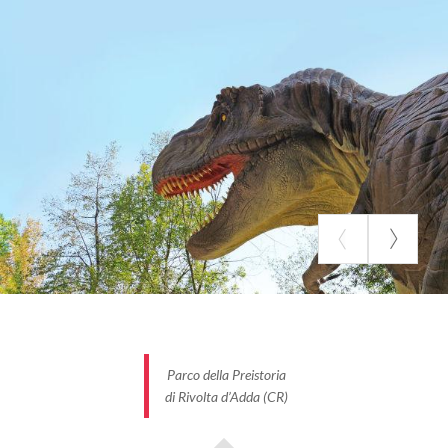
carpes koï, silures, esturgeons. Les observatoires
sous-marins permettent de les observer dans leur
milieu naturel et le bassin surélevé de les toucher
(voici le
plan
).
Parcs d'aventure : divertissement garanti en
Lombardie
Les parcs d'aventure lombards sont la destination
idéale pour les passionnés de sport de plein air. Au
parc
Fly Emotion
d'Albaredo (SO) dans la région de
la Valteline, vous pourrez littéralement survoler le
Parc National des Orobie, accrochés à la tyrolienne
Aerofune. Ou choisir entre les 4 parcours de
l'Aerobosco ou encore tester le Railzip sur rail entre
Parco della Preistoria
bois et cascades. Le parc met à disposition des
di Rivolta d’Adda (CR)
baudriers et casques, à vous d'être courageux!