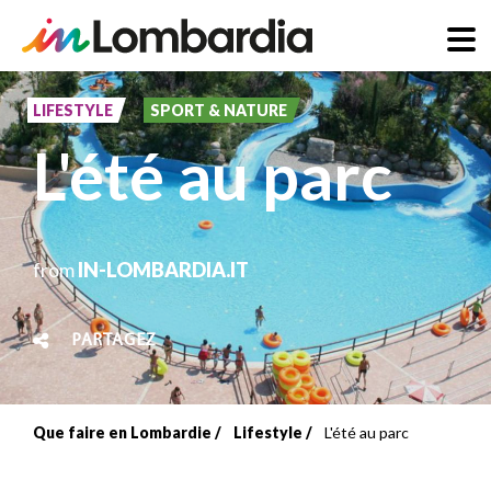
Aller
au
LIFESTYLE
SPORT & NATURE
contenu
L'été au parc
principal
from
IN-LOMBARDIA.IT
PARTAGEZ
Que faire en Lombardie
Lifestyle
L'été au parc
Fil