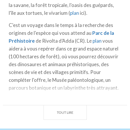
la savane, la forêt tropicale, l'oasis des guépards,
Si vous ne souhaitez rien de plus que patauger dans
l'île aux tortues, le vivarium (
plan
ici).
l'eau, alors direction l'
Acquaworld
de Concorezzo
(MI). Même à l'intérieur et ouvert toute l'année, il
C'est un voyage dans le temps à la recherche des
propose
12 piscines et divers espaces
, avec bassin à
origines de l'espèce qui vous attend au
Parc de la
vagues, cascades, bains à remous, geysers,
Préhistoire
de Rivolta d’Adda (CR). Le
plan
vous
toboggans, Miniworld enfants, sans oublier un
aidera à vous repérer dans ce grand espace naturel
magnifique Spa et la nouveauté 2021 : le Swim VR,
(100 hectares de forêt), où vous pourrez découvrir
pour nager dans l'Océan Indien grâce à la réalité
des dinosaures et animaux préhistoriques, des
virtuelle.
scènes de vie et des villages primitifs. Pour
compléter l'offre, le Musée paléontologique, un
Avec ses 200 000 m2 de superficie - 11 piscines
parcours botanique et un labyrinthe très attrayant.
d’eau cristalline, 6 km de toboggans, bains à remous,
3 green beach, 6 terrains de Beach Volley - le parc
Au
Parco Ittico Paradiso
de Zelo Buon Persico (LO)
aquatique
Le Vele
, situé à San Gervasio (BS) est le
- 13 hectares d'oasis naturelle protégée entre
TOUT LIRE
plus grand d’Italie (plan
ici
). C'est une véritable mer
arbres, étangs, ruisseaux et sources - les canaux
d'eau douce avec, en plus, plusieurs Spas !
d'eau de source abritent 20 espèces de poissons :