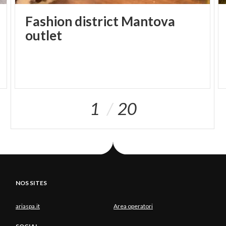
PH COPERTINA: LE VELE
Fashion district Mantova
outlet
1
20
NOS SITES
ariaspa.it
Area operatori