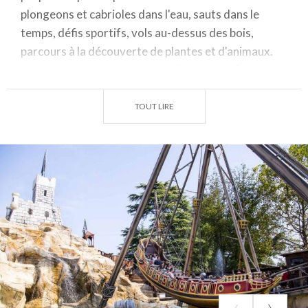
plongeons et cabrioles dans l'eau, sauts dans le
temps, défis sportifs, vols au-dessus des bois,
parcours à la découverte de plantes et d'animaux.
Vous ne savez pas quoi choisir ? Voici les 10 parcs
d'attractions à visiter absolument en Lombardie.
TOUT LIRE
Le parc d'attractions le plus célèbre de
Lombardie : Leolandia Minitalia
Le parc d'attractions le plus célèbre de Lombardie
est certainement
Leolandia Minitalia
de Capriate
(BG). C'est aussi le plus ancien : il accueille en effet
depuis 1971 la Minitalie : 160 monuments de notre
pays reproduits en miniature (du Dôme de Milan au
Palais Royal de Caserte). Aujourd'hui, Leolandia est
un parc à thème destiné à toute la famille, avec
40
attractions
, des manèges, des spectacles avec des
pirates, des cow-boys et des personnages de