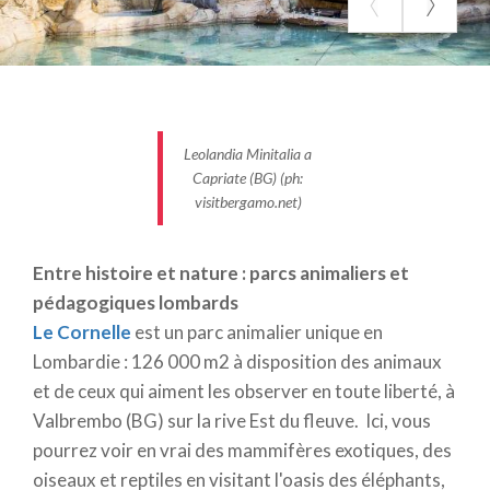
dessins animés, une ferme pédagogique, un
aquarium et un vivarium.
Trois parcs aquatiques en Lombardie à ne pas
rater
Détente au frais, sport, attractions : les parcs
Leolandia Minitalia a
Capriate (BG) (ph:
aquatiques de Lombardie proposent aujourd'hui
visitbergamo.net)
bien plus que des plongeons et de la natation. Au
Parc
La Quiete
de Lonato del Garda (BS), en plus
des trois piscines de l'Acquapark (dont le bassin
Entre histoire et nature : parcs animaliers et
Lagon de 900 m2, avec bains à remous et geysers),
pédagogiques lombards
vous trouverez des jeux aquatiques et un parc pour
Le Cornelle
est un parc animalier unique en
enfants, des espaces bien-être, des terrains de foot
Lombardie : 126 000 m2 à disposition des animaux
et bien d'autres attractions : beach volley, minigolf,
et de ceux qui aiment les observer en toute liberté, à
basket, ping-pong sans oublier le Parc d'Aventure
Valbrembo (BG) sur la rive Est du fleuve. Ici, vous
avec 5 parcours dans les arbres, des parcours en
pourrez voir en vrai des mammifères exotiques, des
quads, en vélos électriques et en canoës (plan).
oiseaux et reptiles en visitant l'oasis des éléphants,