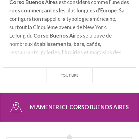
Corso Buenos Aires
est considéré comme l'une des
rues commerçantes
les plus longues d'Europe. Sa
configuration rappelle la typologie américaine,
surtout la Cinquième avenue de New York.
Le long du
Corso Buenos Aires
se trouve de
nombreux
établissements, bars, cafés,
restaurants, galeries, librairies
et
magasins
des
marques les plus célèbres et le
Théâtre Elfo
Puccini
.
TOUT LIRE
À l'origine le nom de cette rue était
Corso Loreto
,
en l'honneur de l'Église de Santa Maria di Loreo
détruite et transformée en un complexe résidentiel.
M’AMENER ICI:
CORSO BUENOS AIRES
Par la suite elle a pris le nom de
Corso Buenos Aires
comme l'a souhaité le maire de l'époque, Ettore
Ponti, qui voulait donner une image internationale à
la ville.