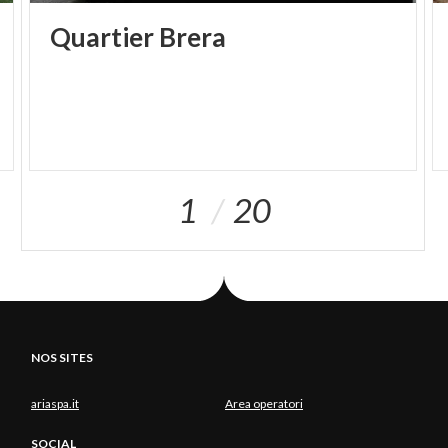
Quartier
Brera
1
20
NOS SITES
ariaspa.it
Area operatori
SOCIAL