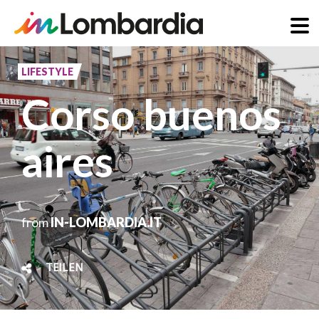
Direkt
zum
LIFESTYLE
Inhalt
Corso buenos
aires
from
IN-LOMBARDIA.IT
TEILEN