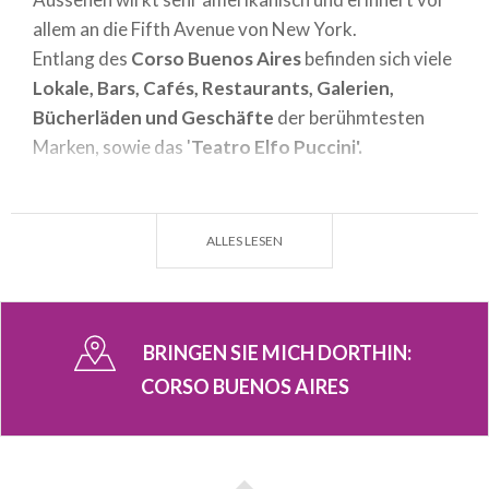
allem an die Fifth Avenue von New York.
Entlang des
Corso Buenos Aires
befinden sich viele
Lokale, Bars, Cafés, Restaurants, Galerien,
Bücherläden und Geschäfte
der berühmtesten
Marken, sowie das '
Teatro Elfo Puccini'.
Anfangs hieß diese Straße, zu Ehren der Kirche
Santa Maria die Loreto,
Corso Loreto.
Sie wurde
ALLES LESEN
allerdings abgerissen und zu einem
Wohnungskomplex umgeformt. Danach erhielt sie
auf Wunsch des damaligen Bürgermeisters Ettore
Ponti den Namen
Corso Buenos Aires
, weil er der
BRINGEN SIE MICH DORTHIN:
Stadt ein internationales Image verleihen wollte.
CORSO BUENOS AIRES