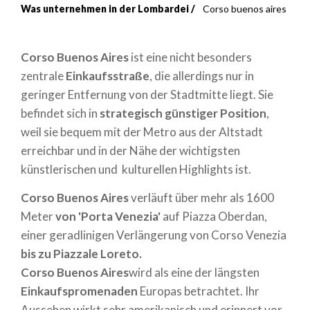
Was unternehmen in der Lombardei
Corso buenos aires
Breadcrumb
Corso Buenos Aires
ist eine nicht besonders
zentrale
Einkaufsstraße
, die allerdings nur in
geringer Entfernung von der Stadtmitte liegt. Sie
befindet sich in
strategisch günstiger Position
,
weil sie bequem mit der Metro aus der Altstadt
erreichbar und in der Nähe der wichtigsten
künstlerischen und kulturellen Highlights ist.
Corso Buenos Aires
verläuft über mehr als 1600
Meter
von 'Porta Venezia'
auf Piazza Oberdan,
einer geradlinigen Verlängerung von Corso Venezia
bis zu Piazzale Loreto.
Corso Buenos Aires
wird als eine der längsten
Einkaufspromenaden
Europas betrachtet. Ihr
Aussehen wirkt sehr amerikanisch und erinnert vor