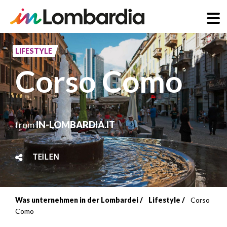
Direkt
zum
LIFESTYLE
Inhalt
Corso Como
from
IN-LOMBARDIA.IT
TEILEN
Was unternehmen in der Lombardei
Lifestyle
Corso
Breadcrumb
Como