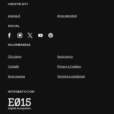
I NOSTRI SITI
ariaspa.it
Area operatori
SOCIAL
IN LOMBARDIA
Chi siamo
Socio unico
Contatti
Privacy e Cookies
Area stampa
Termini e condizioni
INTEGRATO CON