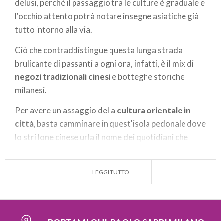
delusi, perché il passaggio tra le culture è graduale e
l'occhio attento potrà notare insegne asiatiche già
tutto intorno alla via.
Ciò che contraddistingue questa lunga strada
brulicante di passanti a ogni ora, infatti, è il mix di
negozi tradizionali cinesi
e botteghe storiche
milanesi.
Per avere un assaggio della
cultura orientale in
città
, basta camminare in quest'isola pedonale dove
lo strillone cinese urla il nome dei quotidiani che
vende per la via, giovani ragazze sorridono davanti
alla vetrina con sfarzosi abiti da sposa e gruppi di
LEGGI TUTTO
amici mangiano con le bacchette nei tavolini esterni
dei bar.
In questo quartiere si possono trovare anche alcuni