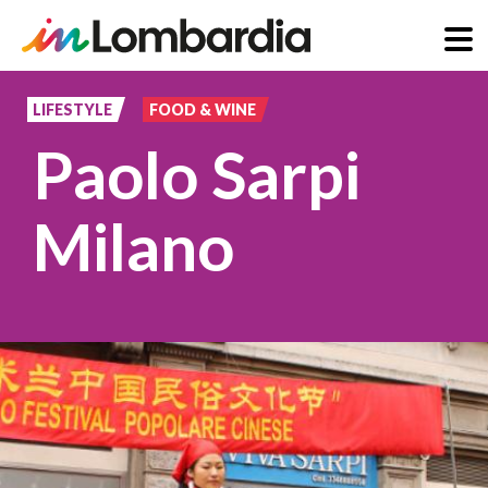
Salta
al
LIFESTYLE
FOOD & WINE
contenuto
Paolo Sarpi
principale
Milano