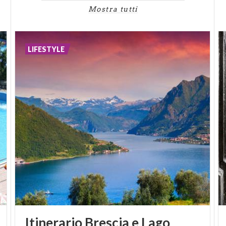
Il luogo ideale dove fare shopping, rilassarsi e
Mostra tutti
scoprire le nuove tendenze metropolitane e
internazionali. Non manca un ristorante e un caffè
con tavolini esterni dove rilassarsi e fare incontri in
LIFESTYLE
una cornice dal fascino insolito.
Itinerario Brescia e Lago