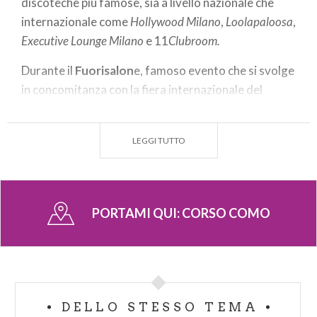
discoteche più famose, sia a livello nazionale che
internazionale come
Hollywood Milano
,
Loolapaloosa
,
Executive Lounge Milano
e 11
Clubroom.
Durante il
Fuorisalon
e, famoso evento che si svolge
in concomitanza con la fiera internazionale del
mobile, Corso Como ospita svariati eventi e
iniziative sempre molto frequentati.
LEGGI TUTTO
Ma soprattutto, molto conosciuto e apprezzato dai
milanesi, è
10 Corso Como,
un angolo di
Milano
dove
arte, moda, musica, design e cucina si incontrano.
PORTAMI QUI:
CORSO COMO
Dal cortile interno si accede al negozio di oggetti
insoliti in serie limitate: abiti, borse, accessori,
calzature, libri, dischi, oggetti. Al primo piano, la
famosa
Galleria Carla Sozzani,
ospita mostre
temporanee.
DELLO STESSO TEMA