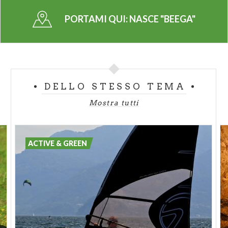
Nazareth (gestione del campeggio Parco al Po), in
collaborazione con tecnici e cittadini appassionati di
PORTAMI QUI:
NASCE "BEEGA"
bici e viaggi e con il supporto dell’agenzia digitale
Dueper Studio. Accanto a questi soggetti, un nutrito
gruppo di appassionati di cicloturismo cremonesi
che hanno ‘testato’ gli itinerari e si stanno
suddividendo i vari compiti.
DELLO STESSO TEMA
Mostra tutti
Le
proposte Beega
consistono in
itinerari
che
permettono di scoprire la città e le zone limitrofe
avvicinando le persone alle unicità di cui è costellato
ACTIVE & GREEN
il territorio. Partnership e collaborazioni con realtà
locali, agriturismi, trattorie e piccoli artigiani,
contribuiranno ad arricchire le offerte presentate.
I percorsi – 18 quelli già ipotizzati, per un totale di
oltre 600 km, tutti in partenza da Cremona, il più
lungo da 70 km – seguono le ciclabili esistenti ma si