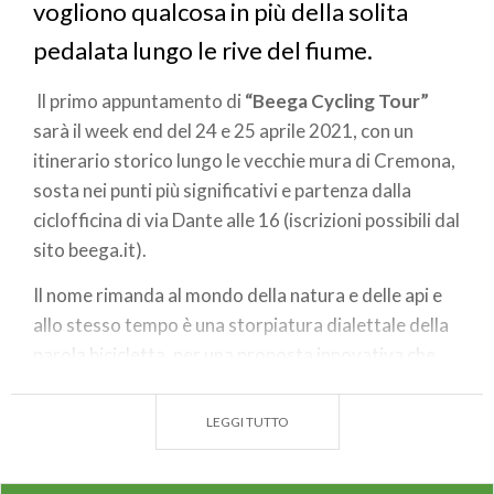
vogliono qualcosa in più della solita
pedalata lungo le rive del fiume.
Il primo appuntamento di
“Beega Cycling Tour”
sarà il week end del 24 e 25 aprile 2021, con un
itinerario storico lungo le vecchie mura di Cremona,
sosta nei punti più significativi e partenza dalla
ciclofficina di via Dante alle 16 (iscrizioni possibili dal
sito beega.it).
Il nome rimanda al mondo della natura e delle api e
allo stesso tempo è una storpiatura dialettale della
parola bicicletta, per una proposta innovativa che
vede uniti diversi attori: Consorzio InCremona
(agenzia Viaggi Nobile e Associazione di guide
LEGGI TUTTO
turistiche CrArT), Cooperativa Cosper, gestore
della ciclofficina La Gare Des Gars; cooperativa