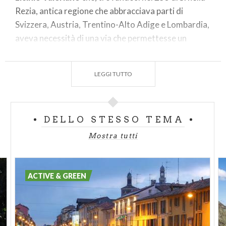
Rezia, antica regione che abbracciava parti di
Svizzera, Austria, Trentino-Alto Adige e Lombardia,
aveva necessità di una via che permettesse un
veloce spostamento dall’Italia fino ai bacini del Reno
e del Danubio per radunare le truppe romane.
LEGGI TUTTO
Importante crocevia per le comunicazioni tra la
pianura padana e la Valle fino alla Rezia, non è però
menzionata nei documenti romani. Per questo,
DELLO STESSO TEMA
eccetto il nome, mancano le evidenze archeologiche
Mostra tutti
che possano contribuire ad accertarne l’origine
romana. Alcuni studiosi ritengono infatti che questa
strada risalga al periodo medioevale e che il suo
ACTIVE & GREEN
nome derivi da “Vallesiana”, cioè "strada di Valle".
Riutilizzata nei secoli, divenne nel Medioevo
un’importante via di commercio e di trasporto di
ferro e pietra estratti dalle montagne della Valle e,