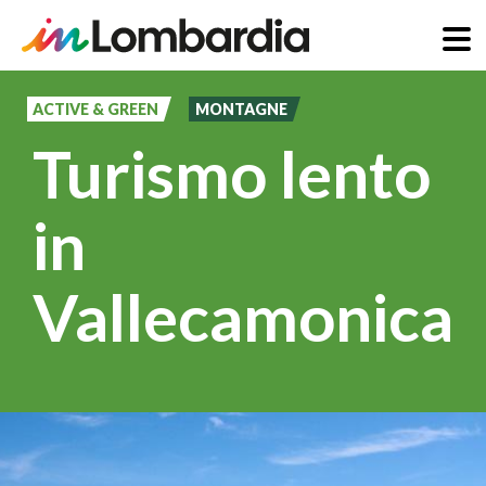
Salta
al
ACTIVE & GREEN
MONTAGNE
contenuto
Turismo lento
principale
in
Vallecamonica