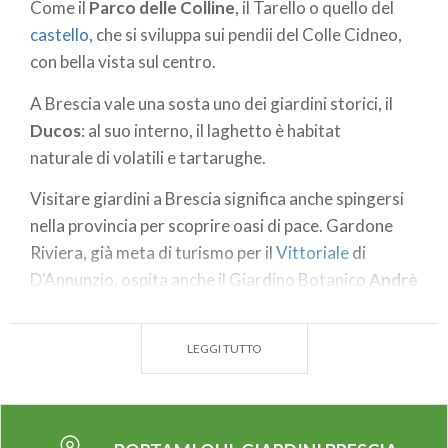
Come il
Parco delle Colline
, il Tarello o quello del
castello
, che si sviluppa sui pendii del Colle Cidneo,
con bella vista sul centro.
A Brescia vale una sosta uno dei giardini storici, il
Ducos
: al suo interno, il laghetto è habitat
naturale di volatili e tartarughe.
Visitare giardini a Brescia significa anche spingersi
nella provincia per scoprire oasi di pace. Gardone
Riviera, già meta di turismo per il
Vittoriale
di
D'Annunzio, ospita anche il Giardino Botanico
Andrè
Heller
.
Qui si cammina tra oltre 3mila
LEGGI TUTTO
specie vegetali provenienti da tutto il mondo. Canne
di bambù, palmeti, stagni ricoperti da ninfee e fiori di
loto. Ma anche sculture di Mimmo Palladino, Keith