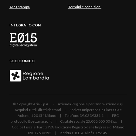
Area stampa
Termini e condizioni
INTEGRATO CON
SOCIO UNICO
© Copyright Aria S.p.A. - Azienda Regionale per l'Innovazione e gli
Acquisti Tutti i diritti riservati - Società unipersonale Piazza Gae
Aulenti, 1 20154 Milano | Telefono 39.02 39331.1 | PEC
protocollo@pec.ariaspa.it | Capitale sociale 25.000.000,00 € i.v. |
Codice Fiscale, Partita IVA, Iscrizione Registro delle Imprese di Milano
05017630152 | Iscritta al R.E.A. al n°1096149.