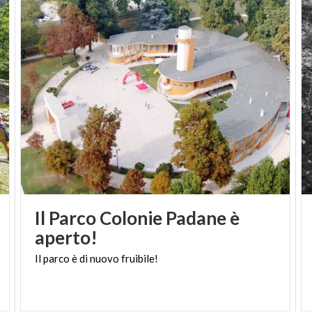
Il Parco Colonie Padane è
aperto!
Il
parco
è
di
nuovo
fruibile!