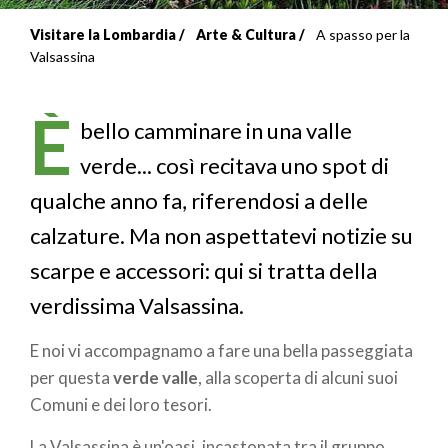
Visitare la Lombardia
Arte & Cultura
A spasso per la
Briciole
Valsassina
di
È
pane
bello camminare in una valle
verde... così recitava uno spot di
qualche anno fa, riferendosi a delle
calzature. Ma non aspettatevi notizie su
scarpe e accessori: qui si tratta della
verdissima Valsassina.
E noi vi accompagnamo a fare una bella passeggiata
per questa
verde valle
, alla scoperta di alcuni suoi
Comuni e dei loro tesori.
La Valsassina è un'oasi, incastonata tra il gruppo