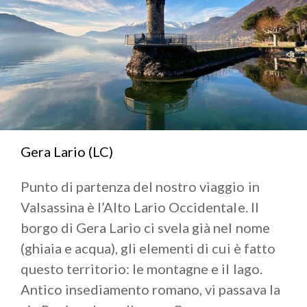
Le
tradizioni culturali
, ma anche quelle religiose (le
feste religiose e i pellegrinaggi alle tante chiesette
mariane), testimoniano la viva memoria di un
territorio capace di custodire e valorizzare il proprio
passato.
Gera Lario (LC)
Punto di partenza del nostro viaggio in
Valsassina è l’Alto Lario Occidentale. Il
borgo di Gera Lario ci svela già nel nome
(ghiaia e acqua), gli elementi di cui è fatto
questo territorio: le montagne e il lago.
Antico insediamento romano, vi passava la