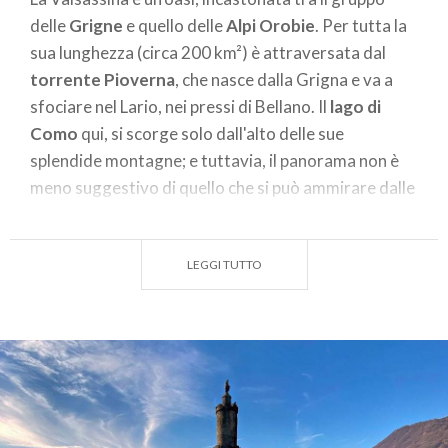
delle
Grigne
e quello delle
Alpi Orobie
. Per tutta la
sua lunghezza (circa 200 km²) è attraversata dal
torrente Pioverna
, che nasce dalla Grigna e va a
sfociare nel Lario, nei pressi di Bellano. Il
lago di
Como
qui, si scorge solo dall'alto delle sue
splendide montagne; e tuttavia, il panorama non è
meno suggestivo di quello che si può ammirare dalle
sue sponde.
Altrettanto suggestiva è la storia di questa valle,
LEGGI TUTTO
modellata dall’espansione glaciale, dominata dalla
signoria dei Torriani
nei secoli XIII-XIV, sotto la
giurisdizione dell’arcivescovo di Milano. E quindi dai
Visconti e dagli Sforza. Attraversata, dal XVI
secolo, dal susseguirsi delle dominazioni da parte di
Francesi, degli Spagnoli e di avventurieri locali.