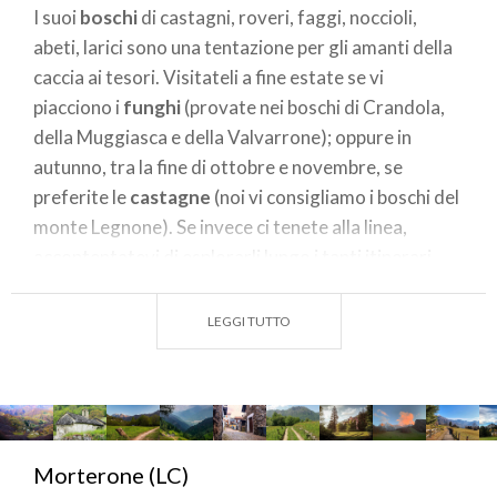
I suoi
boschi
di castagni, roveri, faggi, noccioli,
abeti, larici sono una tentazione per gli amanti della
caccia ai tesori. Visitateli a fine estate se vi
piacciono i
funghi
(provate nei boschi di Crandola,
della Muggiasca e della Valvarrone); oppure in
autunno, tra la fine di ottobre e novembre, se
preferite le
castagne
(noi vi consigliamo i boschi del
monte Legnone). Se invece ci tenete alla linea,
accontentatevi di esplorarli lungo i tanti itinerari
escursionistici e i sentieri che si possono percorrere
a piedi o in bicicletta.
LEGGI TUTTO
E non che in inverno non ci sia niente da fare, anzi. La
Valsassina è attrezzata anche per accogliere gli
appassionati di sport invernali, di passeggiate con le
ciaspole, di trekking.
Pian delle Betulle
e l’
Alpe
Morterone (LC)
Giumello
, in Alta Valsassina; l’
Alpe Caianello
e i