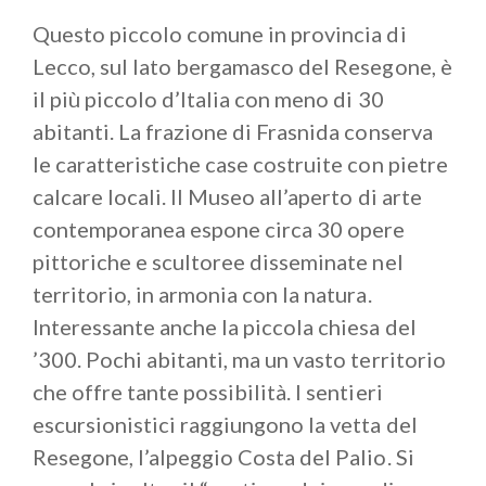
Piani di Artavaggio
sono mete incantevoli per la
Questo piccolo comune in provincia di
vostra settimana bianca. Natura, tradizioni, sport e
Lecco, sul lato bergamasco del Resegone, è
cultura sono gli ingredienti per una gustosa
il più piccolo d’Italia con meno di 30
esperienza, a spasso per la Valsassina.
abitanti. La frazione di Frasnida conserva
le caratteristiche case costruite con pietre
-
calcare locali. Il Museo all’aperto di arte
PH:LAVALSASSINA
contemporanea espone circa 30 opere
pittoriche e scultoree disseminate nel
territorio, in armonia con la natura.
Interessante anche la piccola chiesa del
’300. Pochi abitanti, ma un vasto territorio
che offre tante possibilità. I sentieri
escursionistici raggiungono la vetta del
Resegone, l’alpeggio Costa del Palio. Si