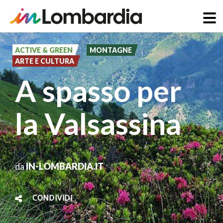
Salta
al
ACTIVE & GREEN
MONTAGNE
ARTE E CULTURA
contenuto
A spasso per
principale
la Valsassina
da
IN-LOMBARDIA.IT
CONDIVIDI