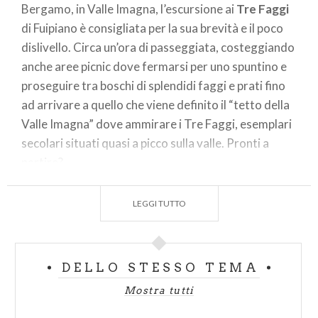
Bergamo, in Valle Imagna, l’escursione ai
Tre Faggi
di Fuipiano è consigliata per la sua brevità e il poco
dislivello. Circa un’ora di passeggiata, costeggiando
anche aree picnic dove fermarsi per uno spuntino e
proseguire tra boschi di splendidi faggi e prati fino
ad arrivare a quello che viene definito il “tetto della
Valle Imagna” dove ammirare i Tre Faggi, esemplari
secolari situati quasi a picco sulla valle. Pronti a
partire?
LEGGI TUTTO
Tra sculture e natura il sentiero delle espressioni
in Valle Intelvi
Con la bella stagione in arrivo, l’ideale è pensare a
DELLO STESSO TEMA
delle passeggiate per tutta la famiglia. In provincia
Mostra tutti
di Como, il
Sentiero delle Espressioni in Valle
Intelvi
è una camminata tra natura e arte. Vi