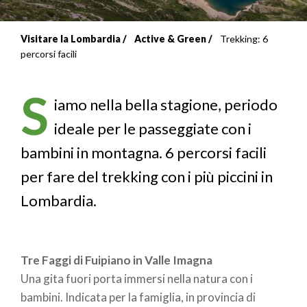
Visitare la Lombardia
Active & Green
Trekking: 6
Briciole
percorsi facili
di
S
pane
iamo nella bella stagione, periodo
ideale per le passeggiate con i
bambini in montagna. 6 percorsi facili
per fare del trekking con i più piccini in
Lombardia.
Tre Faggi di Fuipiano in Valle Imagna
Una gita fuori porta immersi nella natura con i
bambini. Indicata per la famiglia, in provincia di