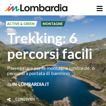
Salta
al
ACTIVE & GREEN
MONTAGNE
contenuto
Trekking: 6
principale
percorsi facili
Passeggiare per le montagne lombarde: 6
percorsi a portata di bambino
da
IN-LOMBARDIA.IT
CONDIVIDI