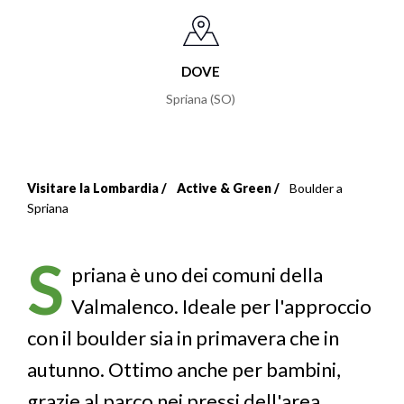
DOVE
Spriana (SO)
Visitare la Lombardia
Active & Green
Boulder a
Briciole
Spriana
di
S
pane
priana è uno dei comuni della
Valmalenco. Ideale per l'approccio
con il boulder sia in primavera che in
autunno. Ottimo anche per bambini,
grazie al parco nei pressi dell'area