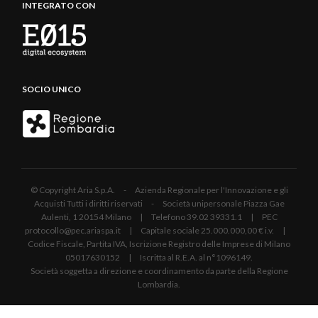
INTEGRATO CON
SOCIO UNICO
© Copyright Aria S.p.A. - Azienda Regionale per l'Innovazione e gli
Acquisti Tutti i diritti riservati - Società unipersonale Piazza Gae
Aulenti, 1 20154 Milano | Telefono 39.02 39331.1 | PEC
protocollo@pec.ariaspa.it | Capitale sociale 25.000.000,00 € i.v. |
Codice Fiscale, Partita IVA, Iscrizione Registro delle Imprese di Milano
05017630152 | Iscritta al R.E.A. al n°1096149.
Società soggetta a direzione e coordinamento da parte della Regione
Lombardia.