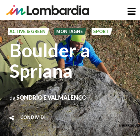
Salta
al
ACTIVE & GREEN
MONTAGNE
SPORT
contenuto
Boulder a
principale
Spriana
da
SONDRIO E VALMALENCO
CONDIVIDI