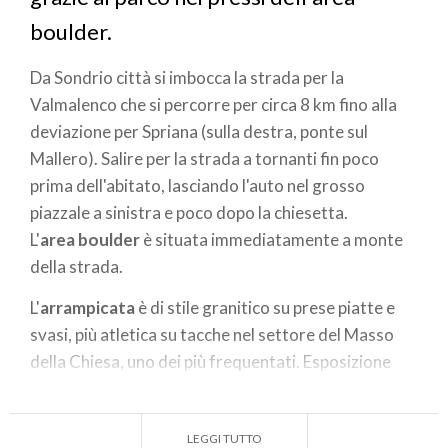
boulder.
Da Sondrio città si imbocca la strada per la
Valmalenco che si percorre per circa 8 km fino alla
deviazione per Spriana (sulla destra, ponte sul
Mallero). Salire per la strada a tornanti fin poco
prima dell'abitato, lasciando l'auto nel grosso
piazzale a sinistra e poco dopo la chiesetta.
L'
area boulder
è situata immediatamente a monte
della strada.
L'
arrampicata
è di stile granitico su prese piatte e
svasi, più atletica su tacche nel settore del Masso
della Chiesa, uno dei più frequentati. Esposizione
Sud Ovest, al sole in tarda mattinata. Ovviamente,
essendo l'area posta su terreni privati, si
LEGGI TUTTO
raccomanda ai climber la massima discrezione e