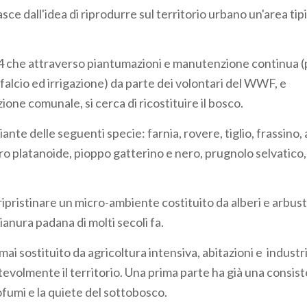
sce dall'idea di riprodurre sul territorio urbano un'area tip
4 che attraverso piantumazioni e manutenzione continua 
falcio ed irrigazione) da parte dei volontari del WWF, e
ione comunale, si cerca di ricostituire il bosco.
ante delle seguenti specie: farnia, rovere, tiglio, frassino,
o platanoide, pioppo gatterino e nero, prugnolo selvatico,
 ripristinare un micro-ambiente costituito da alberi e arbus
ianura padana di molti secoli fa.
ai sostituito da agricoltura intensiva, abitazioni e indust
evolmente il territorio. Una prima parte ha già una consist
ofumi e la quiete del sottobosco.