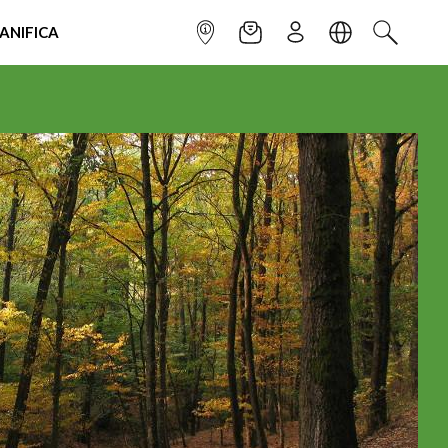
IANIFICA
INFOPOINT
NEWSLETTER
ISCRIVITI
LINGUA
CERCA