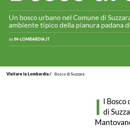
Un bosco urbano nel Comune di Suzzara,
ambiente tipico della pianura padana d
da
IN-LOMBARDIA.IT
Visitare la Lombardia
Bosco di Suzzara
Briciole
di
I
l Bosco
pane
di Suzz
Mantovan