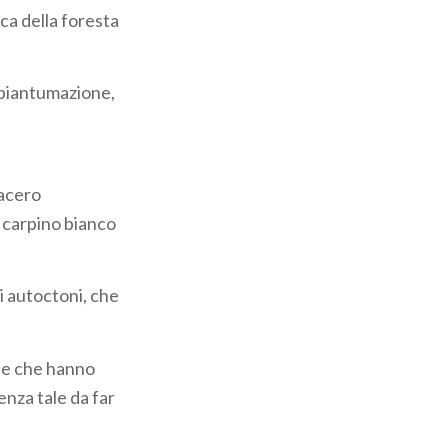
ica della foresta
(piantumazione,
 acero
 carpino bianco
ti autoctoni, che
rie che hanno
enza tale da far