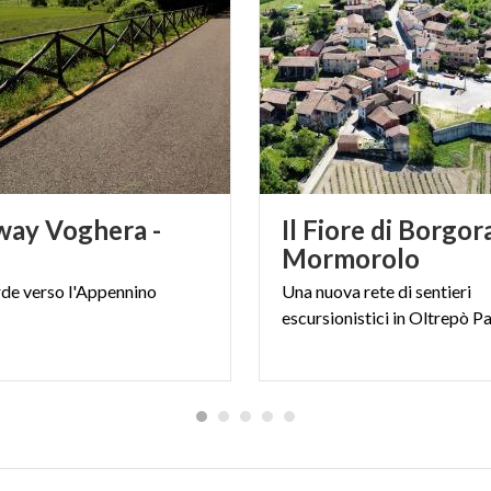
ay Voghera -
Il Fiore di Borgor
Mormorolo
rde
verso
l'Appennino
Una
nuova
rete
di
sentieri
escursionistici
in
Oltrepò
Pa