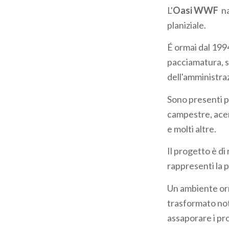
L'
Oasi WWF
na
planiziale.
É ormai dal 199
pacciamatura, s
dell'amministraz
Sono presenti pi
campestre, acer
e molti altre.
Il progetto è di
rappresenti la p
Un ambiente orm
trasformato not
assaporare i pr