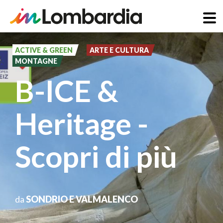
Salta
al
ACTIVE & GREEN
ARTE E CULTURA
MONTAGNE
contenuto
B-ICE &
principale
Heritage -
Scopri di più
da
SONDRIO E VALMALENCO