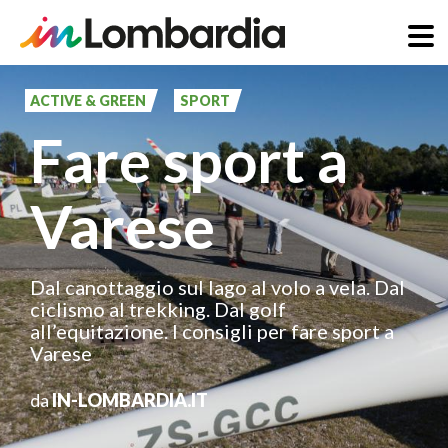
Salta
al
ACTIVE & GREEN
SPORT
contenuto
Fare sport a
principale
Varese
Dal canottaggio sul lago al volo a vela. Dal
ciclismo al trekking. Dal golf
all’equitazione. I consigli per fare sport a
Varese
da
IN-LOMBARDIA.IT