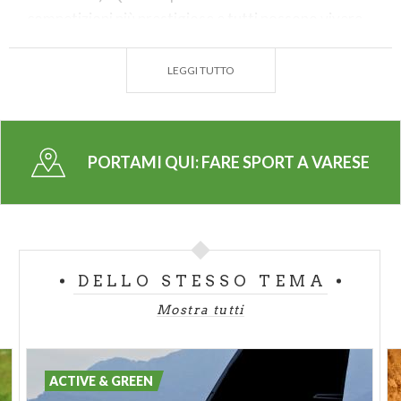
competizioni più prestigiose e tutti possono vivere
l’esperienza del volo a vela.
LEGGI TUTTO
2. Ciclismo: percorsi di ogni tipo per
professionisti e non
Varese è anche terra di ciclismo. Patria di molti
campioni tra cui Chiappucci, Contini, Panizza e
PORTAMI QUI:
FARE SPORT A VARESE
Basso. Sulle sue strade si disputano importanti gare
nazionali per professionisti come la Tre Valli
Varesine e i Mondiali di Ciclismo (2008, 1956) e dal
2016 anche una Gran Fondo Tre Valli Varesine per i
cicloamatori. La provincia di Varese offre quindi
DELLO STESSO TEMA
un’occasione per rivivere le grandi emozioni che
Mostra tutti
hanno fatto la storia di questo sport e per ammirare
le bellezze della terra Prealpina che non smette di
stupire e affascinare.
ACTIVE & GREEN