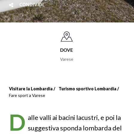
CONDIVIDI
DOVE
Varese
Visitare la Lombardia
Turismo sportivo Lombardia
Briciole
Fare sport a Varese
di
D
pane
alle valli ai bacini lacustri, e poi la
suggestiva sponda lombarda del