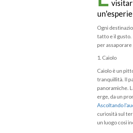
visita
un'esperie
Ogni destinazione
tatto e il gusto
per assaporare l
1. Caiolo
Caiolo è un pitt
tranquillità. Il
panoramiche. La 
erge, da un prom
Ascoltando l'au
curiosità sul te
un luogo così i