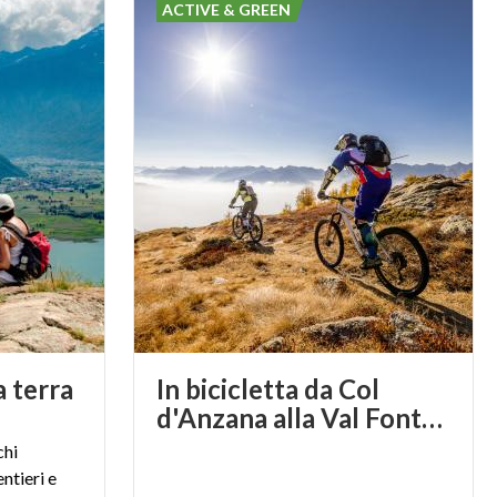
ACTIVE & GREEN
Bresaola
nel mondo della
e varianti. La
 che rappresenta
 mozzafiato,
a esperienza e
ni e per
a terra
In bicicletta da Col
ere
d'Anzana alla Val Fontana
a Valtellina.
chi
ntieri e