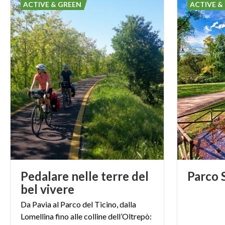
ACTIVE & GREEN
ACTIVE &
Scopri la Bresa
Durante il tuo v
Experience Poi
bresaola, scopre
bresaola, prodo
il perfetto conn
Pianifica la tua
Valtellina Nasc
borghi storici e
approfondire la
Pedalare nelle terre del
Parco
pianificare il tuo
bel vivere
un'avventura ind
Da Pavia al Parco del Ticino, dalla
Buon viaggio e 
Lomellina fino alle colline dell’Oltrepò: