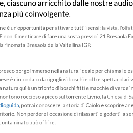
re, ciascuno arricchito dalle nostre audi
nza più coinvolgente.
 è un'opportunità per attivare tutti i sensi: la vista, l'olfatto
. E non dimenticare di fare una sosta presso i 21 Bresaola 
a rinomata Bresaola della Valtellina IGP.
oresco borgo immerso nella natura, ideale per chi ama le es
 paese è circondato da rigogliosi boschi e offre spettacolari 
natura qui è un trionfo di boschi fitti e macchie di verde in
ontorio roccioso a picco sul torrente Livrio, la Chiesa di S
dioguida
, potrai conoscere la storia di Caiolo e scoprire an
rritorio. Non perdere l'occasione di rilassarti e goderti la s
ncontaminato può offrire.