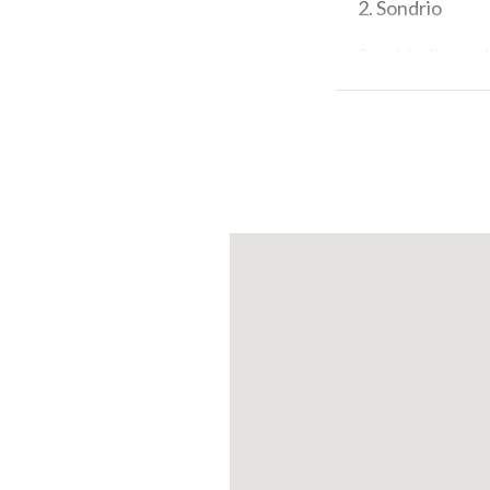
2. Sondrio
Sondrio, il capo
il centro storic
interessanti.
L'
sua evoluzione e
Bresaola Experi
locali.
3. Valmalenco
La Valmalenco è
panoramici. È un
invernali. Ma c’
della Bagnada è 
il talco bianco.
le cime da scalar