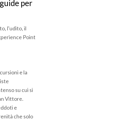
oguide per
, l'udito, il
Experience Point
cursioni e la
viste
tenso su cui si
an Vittore.
eddoti e
erenità che solo