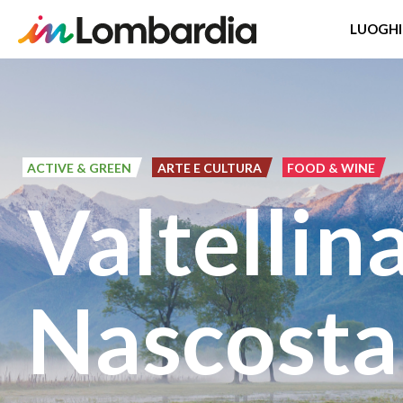
LUOGHI
Salta
al
contenuto
principale
ACTIVE & GREEN
ARTE E CULTURA
FOOD & WINE
Valtellin
Nascosta