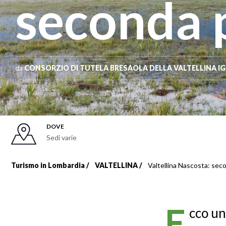
seconda 
da
CONSORZIO DI TUTELA BRESAOLA DELLA VALTELLINA I
DOVE
Sedi varie
Turismo in Lombardia
VALTELLINA
Valtellina Nascosta: sec
Briciole
di
E
cco un
pane