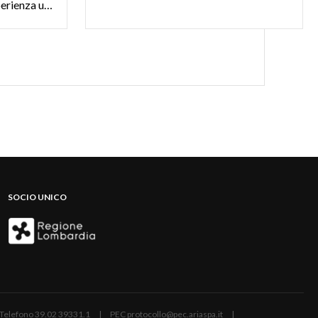
scorci panoramici per un’esperienza unica di scoperta.
SOCIO UNICO
ano | Telefono 39.02 39331.1 | PEC protocollo@pec.ariaspa.it |