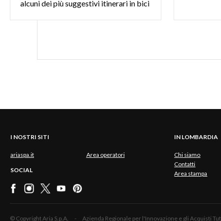
alcuni dei più suggestivi itinerari in bici
I NOSTRI SITI
IN LOMBARDIA
ariaspa.it
Area operatori
Chi siamo
Contatti
SOCIAL
Area stampa
© Copyright Aria S.p.A. - Azienda Regionale per l'Innovazione e gli Acquisti