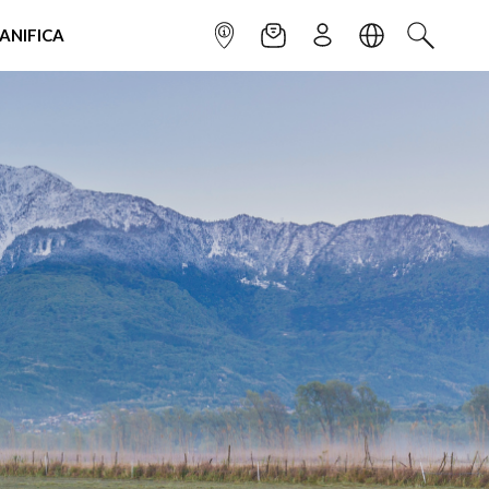
IANIFICA
INFOPOINT
NEWSLETTER
ISCRIVITI
LINGUA
CERCA