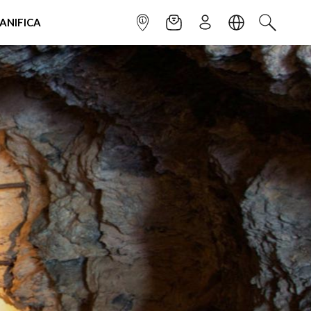
IANIFICA
INFOPOINT
NEWSLETTER
ISCRIVITI
LINGUA
CERCA