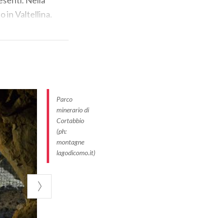
 in Valtellina.
he la Regione
ario dimesso
e
Parco
minerario di
e umidità
Cortabbio
renotazioni
(ph:
ia, affidatevi a
montagne
lagodicomo.it)
 nel cuore della