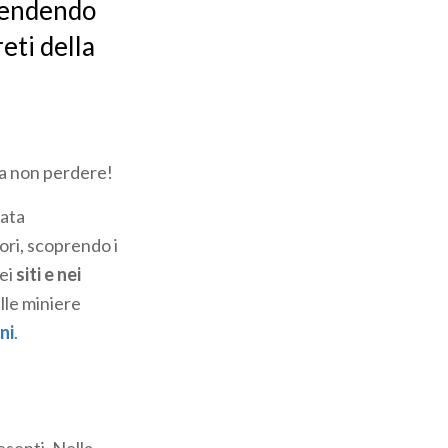
scendendo
eti della
da non perdere!
nata
tori, scoprendo i
ei
siti e nei
lle miniere
ni
.
esenti. Nella