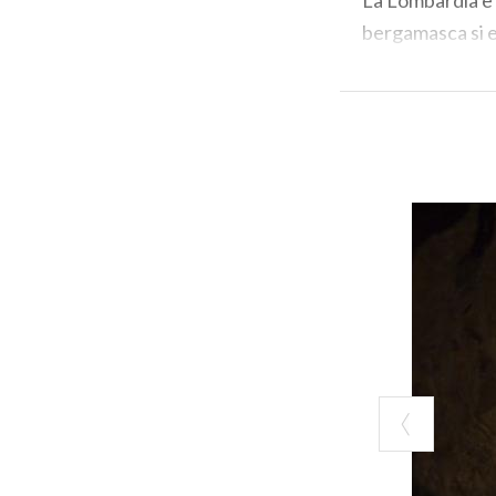
bergamasca si es
Oggi, i siti min
tutela con un’a
promuovendo l
Consigli per un
Copritevi: in m
penetrano da sof
sono obbligatori
Santa Barbara, 
Valsassina: due
Le miniere del
P