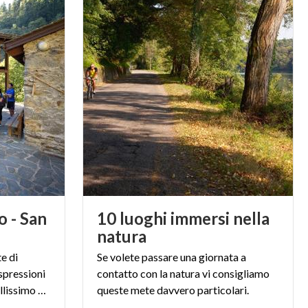
o - San
10 luoghi immersi nella
natura
e di
Se volete passare una giornata a
spressioni
contatto con la natura vi consigliamo
dell'arte sacra locale e un bellissimo panorama della Valtellina.
queste mete davvero particolari.