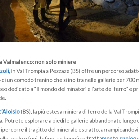
km di gallerie illuminate, immersi in un’atmosfera sospesa, 
ca miniera citata da Leonardo nel Codice Atlantico. Due i per
iniera Nuovo Ribasso, o esterno, lungo la strada che colleg
ù antiche. Accessibilità garantita anche ai disabili motori, gr
zato ad hoc.
del
Parco minerario dei Piani Resinelli
(Abbadia Lariana, LC),
la Valmalenco: non solo miniere
nel secolo scorso. La più antica, Anna, si sviluppa in orizz
zoli
, in Val Trompia a Pezzaze (BS) offre un percorso adatt
do gallerie e corridoi illuminati facilmente visitabili da tutti.
di un comodo trenino che si inoltra nelle gallerie per 700 m
Silvia sono attualmente chiuse, ma
visitabili virtualmente
.
eo dedicato a “Il mondo dei minatori e l’arte del ferro” e pr
de.
e nelle valli bergamasche
’Aloisio
(BS), la più estesa miniera di ferro della Val Tromp
roposte dall’
Ecomuseo miniere di Gorno
(BG) in Val del Riso
. Potrete esplorare a piedi le gallerie abbandonate lungo 
erari di Costa Jels prevede un percorso guidato in superfici
ipercorre il tragitto del minerale estratto, arrampicandovi
ata dall’imbocco Serpenti e uscita alla Lacca Bassa, ascolt
elle, scale e funi. Infine, un benefico
trattamento speleo-