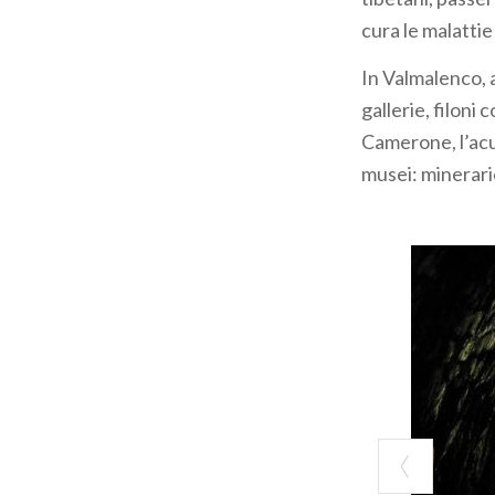
su
minadùr, tais
cura le malattie
spalla).
In Valmalenco, 
Restiamo in Val 
gallerie, filoni 
lungo un percor
Camerone, l’acus
approfondimento
musei: minerario
organizza visite
Il
complesso min
Lombardia e pro
da guide espert
originale, lungo
Mineraria d'Eur
Nelle
Miniere d
Vecchio, nel I s
rappresentano u