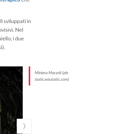
rasportatori a
ili sviluppati in
ere visitata
visivi. Nel
 (
qui
, il nostro
ello, i due
museo di Gorno
i).
mponenti della
Miniera Marzoli (ph:
, accompagnati
static.wixstatic.com)
ineraria
minazione
rico Plinio il
sate le attività,