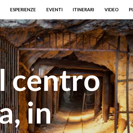
ESPERIENZE
EVENTI
ITINERARI
VIDEO
P
l centro
a, in