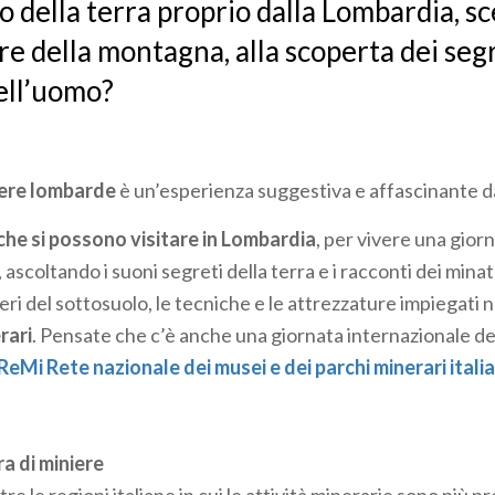
o della terra proprio dalla Lombardia, 
re della montagna, alla scoperta dei segr
ell’uomo?
niere lombarde
è un’esperienza suggestiva e affascinante 
 che si possono visitare in Lombardia
, per vivere una gior
 ascoltando i suoni segreti della terra e i racconti dei mina
ieri del sottosuolo, le tecniche e le attrezzature impiegati n
rari
. Pensate che c’è anche una giornata internazionale de
ReMi Rete nazionale dei musei e dei parchi minerari italia
a di miniere
re le regioni italiane in cui le attività minerarie sono più pr