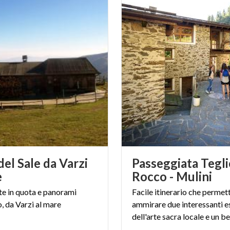
del Sale da Varzi
Passeggiata Tegli
e
Rocco - Mulini
te
in
quota
e
panorami
Facile itinerario che permett
,
da
Varzi
al
mare
ammirare due interessanti e