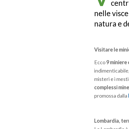
centr
nelle visce
natura e d
Visitare le mi
Ecco
9 miniere
indimenticabile,
misteri e i mest
complessi mine
promossa dalla
Lombardia, terr
La Lombardia è t