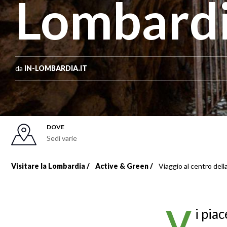
Lombard
da
IN-LOMBARDIA.IT
DOVE
Sedi varie
Visitare la Lombardia
Active & Green
Viaggio al centro dell
Briciole
di
V
i pia
pane