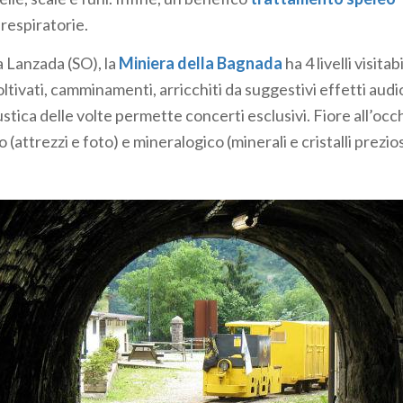
sine
(addette a selezionare i minerali), e
galècc
(infaticabili t
 respiratorie.
a Lanzada (SO), la
Miniera della Bagnada
ha 4 livelli visitab
del Riso, sopra a Oneta (BG): la
Miniera di Foghera
può ess
coltivati, camminamenti, arricchiti da suggestivi effetti audio
so di 200 m, attrezzato con macchinari e strumenti d’epoca
tica delle volte permette concerti esclusivi. Fiore all’occhi
). Per i più piccoli, la Fattoria Didattica Ariete dell’Eco
 (attrezzi e foto) e mineralogico (minerali e cristalli prezios
 guidate lungo il “Sentiero del lavoro e dei minatori”.
erario di Schilpario
(BG), in Val di Scalve, è uno dei più i
pone più percorsi museali. La visita alla miniera Gaffione
e, avviene a bordo di un trenino che percorre la ferrovia m
 2,5 km dei 60 esistenti. Da non perdere, il Museo dell'illu
opa, che organizza anche laboratori didattici.
i Dossena
(BG) ci si tuffa nel tempo: il sito è citato dallo sto
ec. d.C.! Nelle antiche miniere si estraeva fluorite. Oggi, ces
na testimonianza storica e naturale unica.