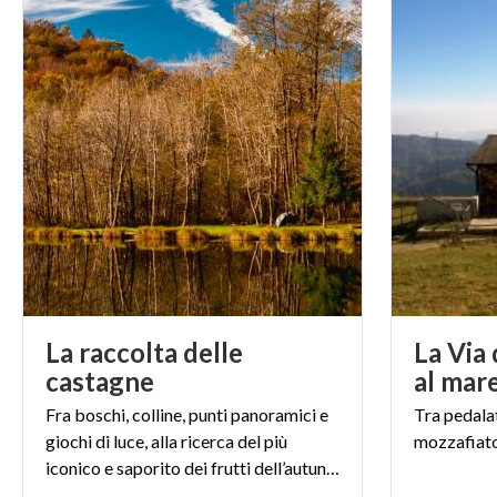
La raccolta delle
La Via 
castagne
al mar
Fra boschi, colline, punti panoramici e
Tra
pedala
giochi di luce, alla ricerca del più
mozzafiato
iconico e saporito dei frutti dell’autunno