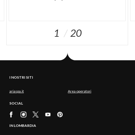
crociere gastronomiche e crociere notturne. Per
rivivere un’atmosfera d’altri tempi si può prendere
uno degli
storici treni a vapore
della linea
1
20
Palazzolo-Paratico-Sarnico e poi abbinare
un’escursione in battello. Ci sono inoltre possibilità
di noleggiare attrezzature per il Windsurf e il
Kitesurf nella parte sud del lago, nelle vicinanze di
Iseo.
I NOSTRI SITI
ariaspa.it
Area operatori
SOCIAL
IN LOMBARDIA