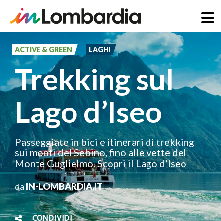
Salta
al
ACTIVE & GREEN
LAGHI
contenuto
Trekking sul
principale
Lago d’Iseo
Passeggiate in bici e itinerari di trekking
sui monti del Sebino, fino alle vette del
Monte Guglielmo. Scopri il Lago d’Iseo
da
IN-LOMBARDIA.IT
CONDIVIDI