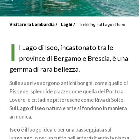
Visitare la Lombardia
Laghi
Trekking sul Lago d’Iseo
Briciole
di
I
l Lago di Iseo, incastonato tra le
pane
province di Bergamo e Brescia, è una
gemma di rara bellezza.
Sulle sue rive sorgono antichi borghi, come quello di
Pisogne, splendide piazze come quella del Porto a
Lovere, e cittadine pittoresche come Riva di Solto.
Sul
Lago d'Iseo
natura e arte si fondono in maniera
armonica.
Iseo
è il luogo ideale per una passeggiata sul
lungolago, o per un tuffo nell'arte visitando la piazza