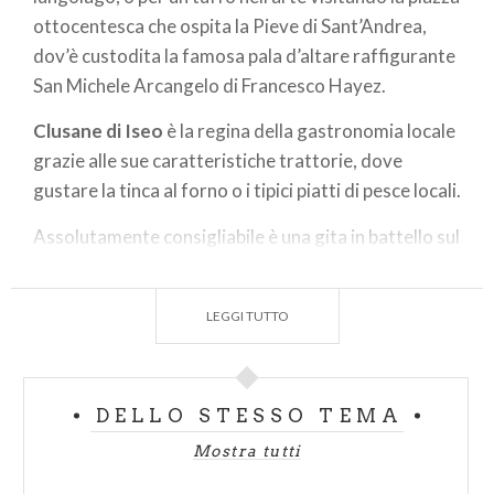
ottocentesca che ospita la Pieve di Sant’Andrea,
dov’è custodita la famosa pala d’altare raffigurante
San Michele Arcangelo di Francesco Hayez.
Clusane di Iseo
è la regina della gastronomia locale
grazie alle sue caratteristiche trattorie, dove
gustare la tinca al forno o i tipici piatti di pesce locali.
Assolutamente consigliabile è una gita in battello sul
lago, per poter godere di una piacevolissima
esperienza, esplorandolo da diversi punti di vista e
LEGGI TUTTO
facendo tappa nelle località che più incuriosiscono.
La perla del lago è
Montisola
, una montagna su
un'isola, che divide in due il Lago d’Iseo, la sponda
bresciana da quella bergamasca. Resterai
DELLO STESSO TEMA
affascinato dalla quiete del luogo e dai ritmi lenti
Mostra tutti
che la contraddistinguono. Uno dei modi più belli di