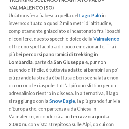
che, grazie all’apposita segnaletica, i più temerari
VALMALENCO (SO)
potranno affrontare anche in notturna, muniti di pila
Un’atmosfera fiabesca quella del
Lago Palù
in
frontale.
inverno: situato a quasi 2 mila metri di altitudine,
completamente ghiacciato e incastonato fra i boschi
di conifere, questo specchio dolce della
Valmalenco
STALATTITI DI GHIACCIO SULLA VIA MALA
offre uno spettacolo a dir poco emozionante. Tra i
(BS)
più bei
percorsi panoramici di trekking in
Cercate una destinazione originale per una
Lombardia
, parte da
San Giuseppe
e, pur non
ghiacciata gita domenicale con i bambini? Sappiate
essendo difficile, è tuttavia adatto ai bambini un po’
che i vertiginosi strapiombi della storica
Via Mala
più grandi: la strada è battuta e ben segnalata e non
del Dezzo
, nella bergamasca, d’inverno si fanno
occorrono le ciaspole, tutt’al più uno slittino per un
ancor più interessanti per le stupefacenti
cascate di
adrenalinico rientro in discesa. In alternativa, il lago
ghiaccio
che si formano con le basse temperature.
si raggiunge con la
Snow Eagle
, la più grande funivia
Qui un percorso turistico di poco più di un
d’Europa che, con partenza a da Chiesa in
chilometro, un tempo collegante la
Valle Camonica
Valmalenco, vi condurrà a un
terrazzo a quota
con la
Val di Scalve
, è stato messo completamente
2.080 m.
con vista strepitosa sulle Alpi, da cui con
in sicurezza ed è praticabile anche in questo periodo,