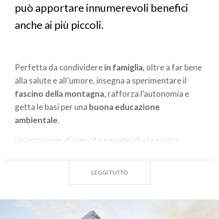
può apportare innumerevoli benefici
anche ai più piccoli.
Perfetta da condividere
in famiglia,
oltre a far bene
alla salute e all’umore, insegna a sperimentare il
fascino della montagna
, rafforza l’autonomia e
getta le basi per una
buona educazione
ambientale
.
Un’occasione di crescita e svago che la nostra
regione favorisce grazie a magnifici
percorsi di
trekking da fare in Lombardia con i bambini in
LEGGI TUTTO
inverno
, adatti a tutte le età e disseminati in ogni
provincia. Non vi resta che preparare l’attrezzatura
necessaria, scegliere quello più adatto in base all’età