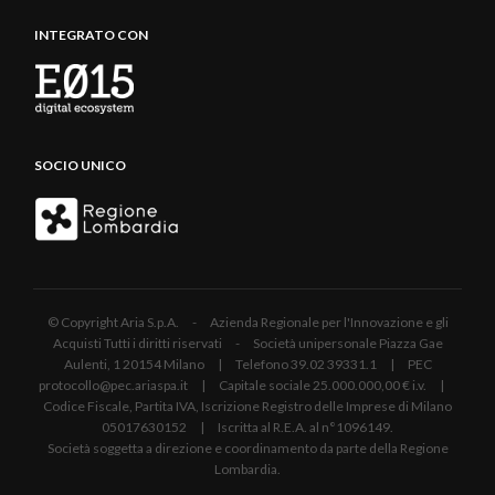
INTEGRATO CON
SOCIO UNICO
© Copyright Aria S.p.A. - Azienda Regionale per l'Innovazione e gli
Acquisti Tutti i diritti riservati - Società unipersonale Piazza Gae
Aulenti, 1 20154 Milano | Telefono 39.02 39331.1 | PEC
protocollo@pec.ariaspa.it | Capitale sociale 25.000.000,00 € i.v. |
Codice Fiscale, Partita IVA, Iscrizione Registro delle Imprese di Milano
05017630152 | Iscritta al R.E.A. al n°1096149.
Società soggetta a direzione e coordinamento da parte della Regione
Lombardia.