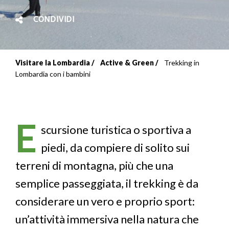
CONDIVIDI
Visitare la Lombardia
Active & Green
Trekking in
Briciole
Lombardia con i bambini
di
pane
E
scursione turistica o sportiva a
piedi, da compiere di solito sui
terreni di montagna, più che una
semplice passeggiata, il trekking è da
considerare un vero e proprio sport:
un’attività immersiva nella natura che