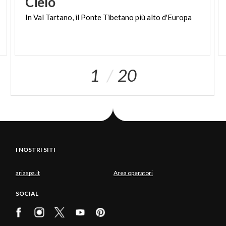
Cielo
In
Val
Tartano,
il
Ponte
Tibetano
più
alto
d'Europa
1
20
I NOSTRI SITI
ariaspa.it
Area operatori
SOCIAL