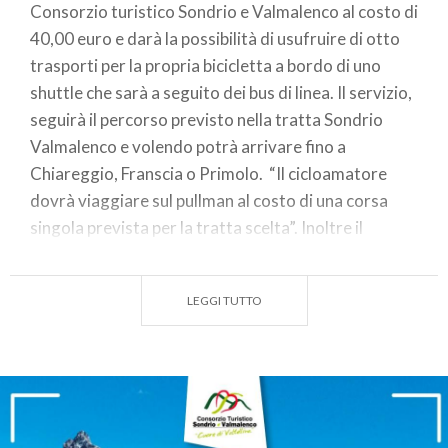
Consorzio turistico Sondrio e Valmalenco al costo di
40,00 euro e darà la possibilità di usufruire di otto
trasporti per la propria bicicletta a bordo di uno
shuttle che sarà a seguito dei bus di linea. Il servizio,
seguirà il percorso previsto nella tratta Sondrio
Valmalenco e volendo potrà arrivare fino a
Chiareggio, Franscia o Primolo. “Il cicloamatore
dovrà viaggiare sul pullman al costo di una corsa
singola prevista per la tratta scelta”. Inoltre il
possessore della tessera potrà usufruire di una
salita con bicicletta sulla funivia Al Bernina di Chiesa
LEGGI TUTTO
e una salita sulla seggiovia di Caspoggio. In fondo
alla pagina pdf contenente regolamento e scheda di
adesione al progetto "in bici tra le valli".
Quest'anno ritorna
Train&Bike
(attivo dal primo
luglio) il progetto per il turismo sostenibile del