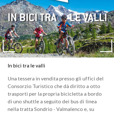
Consorzio Turistico Sondrio e Valmalenco in
collaborazione con le Ferrovie Trenord che prevede
proposte turistiche sostenibili per l’estate 2020. Si
potranno acquistare i biglietti che comprendono il
viaggio di andata e ritorno in treno da Milano a
Sondrio e la possibilità del noleggio a prezzi
convenzionati su bici per adulti e ragazzi. Sentiero
Valtellina, Sentiero Rusca, ciclabili e trail della
Valmalenco permetteranno di scoprire un territorio
ricco di natura, eno-gastronomia e tante altre
In bici tra le valli
curiosità.
Una tessera in vendita presso gli uffici del
Consorzio Turistico che dà diritto a otto
trasporti per la propria bicicletta a bordo
di uno shuttle a seguito dei bus di linea
nella tratta Sondrio - Valmalenco e, su