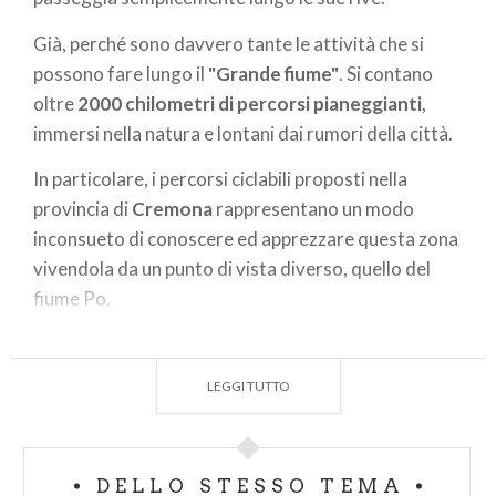
Già, perché sono davvero tante le attività che si
possono fare lungo il
"Grande fiume"
. Si contano
oltre
2000 chilometri di percorsi pianeggianti
,
immersi nella natura e lontani dai rumori della città.
In particolare, i percorsi ciclabili proposti nella
provincia di
Cremona
rappresentano un modo
inconsueto di conoscere ed apprezzare questa zona
vivendola da un punto di vista diverso, quello del
fiume Po.
Percorsi che si diramano lungo una fitta rete di piste
ciclabili e lungo strade campestri. E per chi vuole
LEGGI TUTTO
godere della tranquillità del fiume da una diversa
prospettiva perché non provare una
minicrociera
fluviale
?
DELLO STESSO TEMA