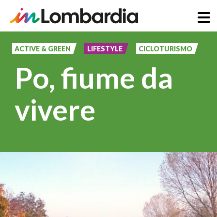
Salta
al
ACTIVE & GREEN
LIFESTYLE
CICLOTURISMO
contenuto
Po, fiume da
principale
vivere