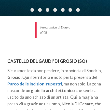
segreto
che porta alla vecchia
Casa del Guardiano
.
Questa caccia al tesoro è tanto divertente ed
avventurosa per i bambini quanto per gli adulti! Una
volta scovato il punto esatto, ci si ritrova in un
Panoramica di Dongo
angolo incantato
con
balconcini ricoperti da
(CO)
glicine
e
viste incredibili su lago
e montagne.
MINIERE DI DOSSENA (BG)
Ci si tuffa nel passato, invece, nelle
Miniere di
CASTELLO DEL GAUDI' DI GROSIO (SO)
Dossena
,
in località
Paglio (BG)
.
Sicuramente da non perdere, in provincia di Sondrio,
Nelle antiche miniere si estraeva lafluorite. Oggi,
Grosio.
Qui il territorio è noto per la presenza del
cessate le attività, rappresentano una
Parco delle incisioni rupestri
, ma non solo. La zona
testimonianza storica e naturale unica
.
nasconde un
gioiello architettonico
che sembra
Recentemente è stato inaugurato il
Parco
uscito da uno schizzo di un artista. Qui la magia ha
speleologico unico in Europa
: un mix tra ferrata
preso vita grazie ad un uomo,
Nicola Di Cesare
, che
semplice e parco avventura. Attraverso teleferiche,