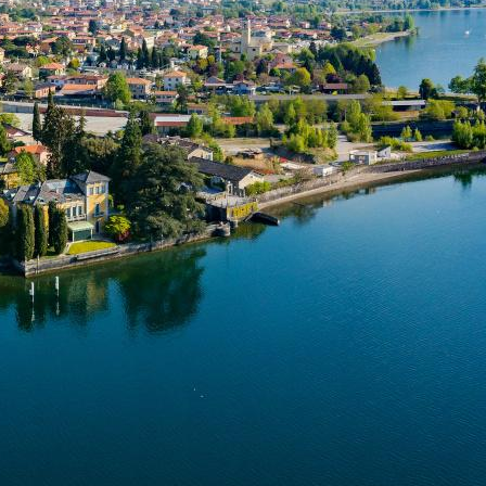
L’ingresso al Giardino del Merlo è
gratuito e libero
,
visitabile tutti i giorni dell’anno. Non ci sono dei
parcheggi dedicati, ma si può trovare posto con
sosta gratuita lungo la strada costeggiante il Lago
di Como.
Il Giardino nasce nel 1858 da un’idea di
Giovanni
Manzi
, nobile di Dongo, che volle creare un parco
che si ispirasse ai giardini della
Riviera Ligure
; ideò
un luogo visionario dove ancora oggi dominano i
contrasti, dal verde rigoglioso e dalle varietà
mediterranee tipiche delle Alpi, in un susseguirsi di
passerelle, ponti, grotte, gole e piccole cascate.
Ma non finisce qui. Il
Giardino del Merlo
riserva
un’altra sorpresa che lo rende a tutti gli effetti un
giardino segreto
. In una grotta. mimetizzato tra
pietre e vegetazione. si nasconde un
passaggio