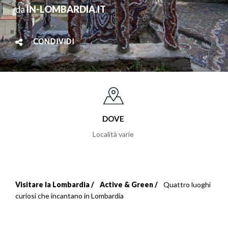
da
IN-LOMBARDIA.IT
CONDIVIDI
DOVE
Località varie
Visitare la Lombardia
Active & Green
Quattro luoghi
Briciole
curiosi che incantano in Lombardia
di