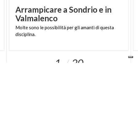
Arrampicare a Sondrio e in
Valmalenco
Molte
sono
le
possibilità
per
gli
amanti
di
questa
disciplina.
1
20
I NOSTRI SITI
ariaspa.it
Area operatori
SOCIAL