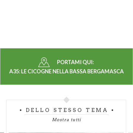
valorizzare i territori che attraversa e così sta
accadendo».
Inquadra il QR Code con il tuo Smartphone e guarda il
video della liberazione delle cicogne
PORTAMI QUI:
A35: LE CICOGNE NELLA BASSA BERGAMASCA
DELLO STESSO TEMA
Mostra tutti