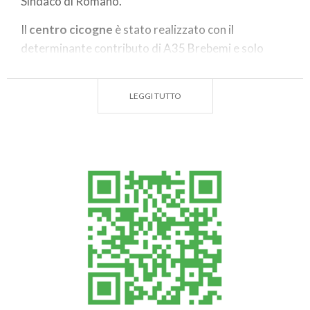
Sindaco di Romano.
Il
centro cicogne
è stato realizzato con il
determinante contributo di A35 Brebemi e solo
dopo pochi anni già si sono potuti liberare i primi
esemplari mentre altri selvatici sono stati attratti in
LEGGI TUTTO
quest’area proprio da queste cicogne che non solo
sono degli
animali splendidi
ma anche un indicatore
della qualità dell’ambiente. Questo centro sarà
ampliato grazie ancora ad A35 Brebemi che ha
ufficializzato un nuovo contributo al Parco, in
particolare per questa struttura.
«Questo rilascio - afferma Francesco Bettoni,
Presidente della A35 Brebemi - ha un forte valore
simbolico, che testimonia il miglioramento
dell'ambiente in questa zona. Sapevamo che
l'autostrada sarebbe stata un'occasione per