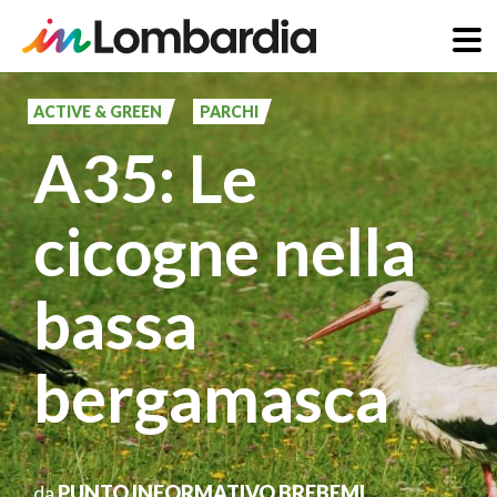
Salta
al
ACTIVE & GREEN
PARCHI
contenuto
A35: Le
principale
cicogne nella
bassa
bergamasca
da
PUNTO INFORMATIVO BREBEMI