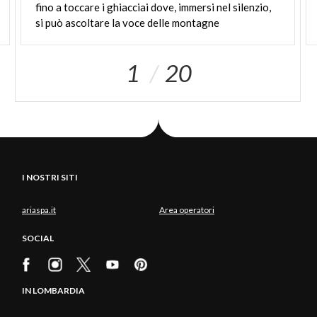
fino a toccare i ghiacciai dove, immersi nel silenzio,
si può ascoltare la voce delle montagne
1
20
I NOSTRI SITI
ariaspa.it
Area operatori
SOCIAL
IN LOMBARDIA