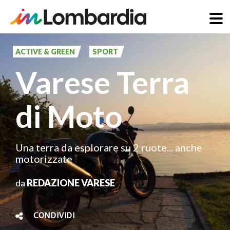
Salta
al
ACTIVE & GREEN
SPORT
contenuto
Varese Terra
principale
di Moto
Una terra da esplorare su 2 ruote... anche
motorizzate
da
REDAZIONE VARESE
CONDIVIDI