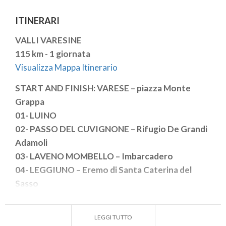
ITINERARI
VALLI VARESINE
115 km - 1 giornata
Visualizza Mappa Itinerario
START AND FINISH: VARESE – piazza Monte
Grappa
01-
LUINO
02-
PASSO DEL CUVIGNONE – Rifugio De Grandi
Adamoli
03-
LAVENO MOMBELLO – Imbarcadero
04-
LEGGIUNO – Eremo di Santa Caterina del
Sasso
05-
CASALZUIGNO – Villa della Porta Bozzolo FAI
06-
VARESE – Sacro Monte di Varese
LEGGI TUTTO