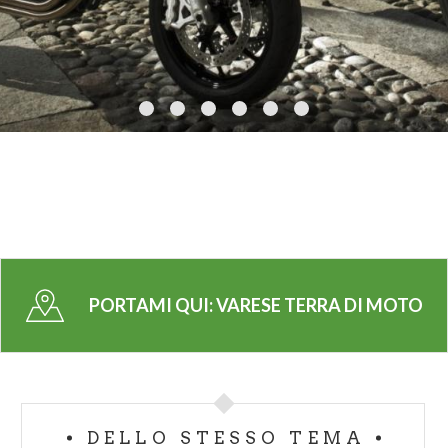
04-
ANGERA – Rocca Borromea
05-
ISPRA – via delle Fronaci
06-
BIANDRONNO – SWM Motorcycles
07-
VARESE – MV Agusta Motor Spa
08-
Varese – Sandro Mentasti SRL
Qui dove sin dal 1910 presero il volo i primi aerei
italiani, un percorso di 99 km partendo da Varese ci
permette subito di ammirare i gioielli del Museo
Agusta, testimonianza di uno dei maggiori marchi di
produzione motociclistica e di elicotteri al mondo.
Pochi km ed eccoci a Volandia, il
PORTAMI QUI:
VARESE TERRA DI MOTO
più grande museo del volo in Europa, posto di fronte
all’aeroporto di Malpensa.
Si ritorna in sella per visitare dapprima il Castello
Visconteo di Somma Lombardo e quindi la Rocca di
Angera, edificio medievale fortificato
DELLO STESSO TEMA