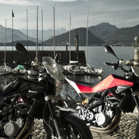
verso Brinzio e quindi il Sacro Monte, uno dei
quattro siti “Patrimonio dell’Umanità” Unesco che
arricchiscono il nostro territorio.
Dopo 115 km e un’intensa giornata tra turismo e
moto si torna in centro a Varese.
DISTRETTO DEL VOLO
99 km - 1 giornata
Visualizza Mappa Itinerario
START AND FINISH: VARESE – piazza Monte
Grappa
01-
SAMARATE – Loc. Cascina Costa – Museo
Agusta
02-
SOMMA LOMBARDO – Volandia
03-
SOMMA LOMBARDO – Castello Visconti di
San Vito