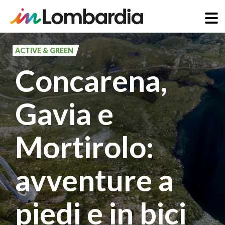
Salta
al
ACTIVE & GREEN
contenuto
Concarena,
principale
Gavia e
Mortirolo:
avventure a
piedi e in bici