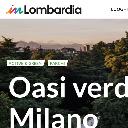
LUOGHI
Salta
al
contenuto
principale
ACTIVE & GREEN
PARCHI
Oasi verd
Milano