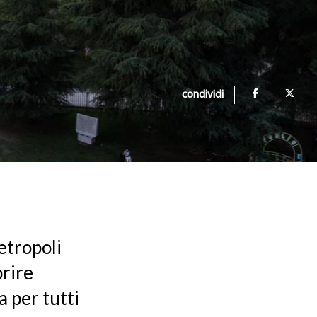
condividi
metropoli
prire
a per tutti