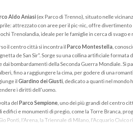
rco Aldo Aniasi
(ex Parco di Trenno), situato nelle vicina
ile: attrezzato con aree per il pic-nic, offre divertimento 
ochi Trenolandia, ideale per le famiglie in cerca di svago e 
o il centro città si incontra il
Parco Montestella
, conosci
etta de San Sir". Sorge su una collina artificiale formata 
e dai bombardamenti della Seconda Guerra Mondiale. Si p
alberi, fino a raggiungere la cima, per godere di una romanti
giunge il
Giardino dei Giusti
, dedicato a quanti nel mondo 
endere i diritti dell’uomo.
volta del
Parco Sempione
, uno dei più grandi del centro cit
di edifici e monumenti di pregio, come la Torre Branca, pro
Gio Ponti, l’Arena, la Triennale di Milano, l’Acquario Civico r
la Pace e il Castello Sforzesco. Amato tanto dagli oziosi, c