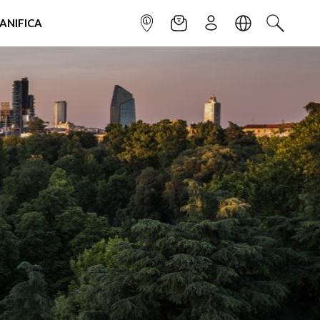
IANIFICA
INFOPOINT
NEWSLETTER
ISCRIVITI
LINGUA
CERCA