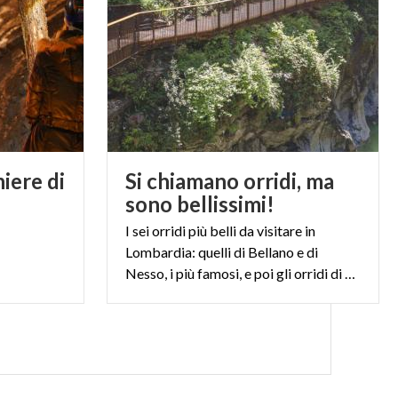
iere di
Si chiamano orridi, ma
sono bellissimi!
I sei orridi più belli da visitare in
Lombardia: quelli di Bellano e di
Nesso, i più famosi, e poi gli orridi di Caino, di Cunardo, della Val Taleggio e della Via Mala, altrettanto spettacolari