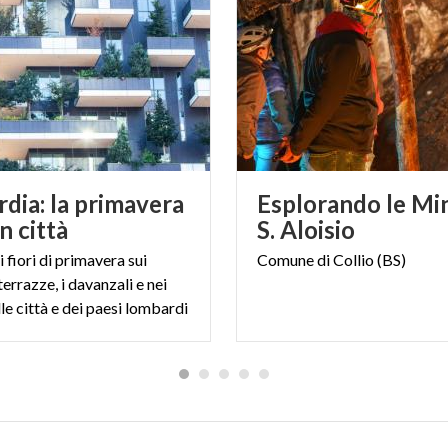
dia: la primavera
Esplorando le Min
in città
S. Aloisio
 fiori di primavera sui
Comune
di
Collio
(BS)
terrazze, i davanzali e nei
lle città e dei paesi lombardi