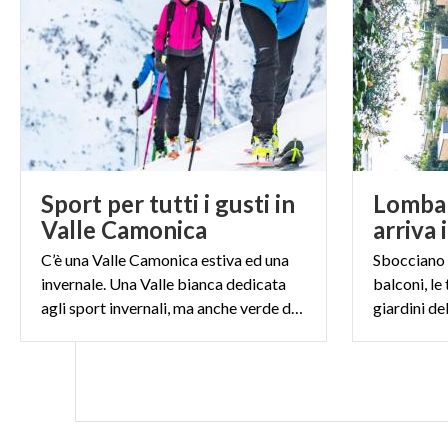
Sport per tutti i gusti in
Lombar
Valle Camonica
arriva 
C’è una Valle Camonica estiva ed una
Sbocciano i
invernale. Una Valle bianca dedicata
balconi, le 
agli sport invernali, ma anche verde di prati e di boschi
giardini de