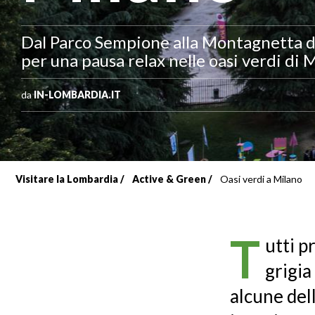
Dal Parco Sempione alla Montagnetta di S
per una pausa relax nelle oasi verdi di 
da
IN-LOMBARDIA.IT
Visitare la Lombardia
Active & Green
Oasi verdi a Milano
Briciole
di
T
utti p
pane
grigia
alcune dell