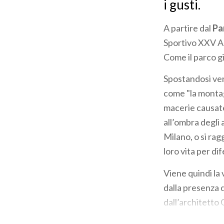
i gusti.
A partire dal
Pa
Sportivo XXV Apr
Come il parco gi
Spostandosi vers
come "la montagn
macerie causat
all’ombra degli 
Milano, o si rag
loro vita per dif
Viene quindi la 
dalla presenza 
dall’architetto 
1906, l’Arco del