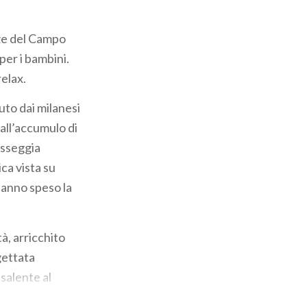
nze del Campo
per i bambini.
relax.
uto dai milanesi
dall’accumulo di
asseggia
ca vista su
hanno speso la
tà, arricchito
gettata
isalente al
he non